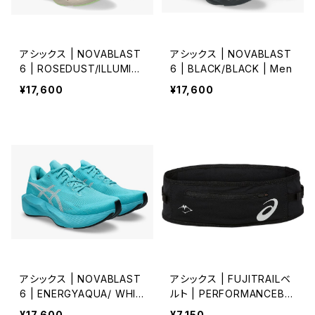
アシックス | NOVABLAST
アシックス | NOVABLAST
6 | ROSEDUST/ILLUMIN
6 | BLACK/BLACK | Men
ATEYELLOW | Women
¥17,600
¥17,600
アシックス | NOVABLAST
アシックス | FUJITRAILベ
6 | ENERGYAQUA/ WHIT
ルト | PERFORMANCEBL
E | Men
ACK | Unisex
¥17,600
¥7,150