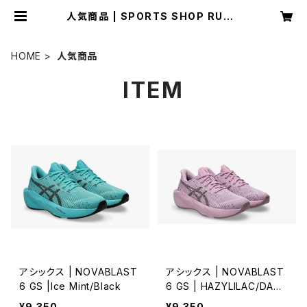
人気商品 | SPORTS SHOP RUNN
ER
HOME
人気商品
ITEM
アシックス | NOVABLAST
アシックス | NOVABLAST
6 GS |Ice Mint/Black
6 GS | HAZYLILAC/DARK
PRUNE
¥9,350
¥9,350