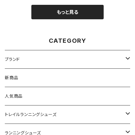
もっと見る
CATEGORY
ブランド
asics（アシックス）
新商品
On（オン）
人気商品
YONEX（ヨネックス）
トレイルランニングシューズ
adidas（アディダス）
On
ランニングシューズ