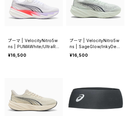
プーマ | VelocityNitro5w
プーマ | VelocityNitro5w
ns | PUMAWhite/UltraRe
ns | SageGlow/InkyDept
d/Lavender | Women
hs | Women
¥16,500
¥16,500