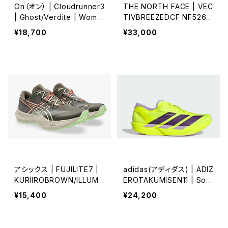
On（オン） | Cloudrunner3
THE NORTH FACE | VEC
| Ghost/Verdite | Wome
TIVBREEZEDCF NF5264
n
1 | TFNブラック/TFNブラッ
¥18,700
¥33,000
ク | Unisex
アシックス | FUJILITE7 |
adidas(アディダス) | ADIZ
KURIIROBROWN/ILLUMI
EROTAKUMISEN11 | Sola
NATEYELLOW | Unisex
ryellow/Auroraplum/Po
¥15,400
¥24,200
wderplum | Men