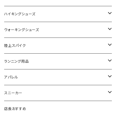
SAYSKY（セイスカイ）
VIKING
On
ハイキングシューズ
NISHI（ニシ）
asics
adidas
On
ウォーキングシューズ
FOOTMAX（フットマックス）
adidas
asics
VIKING
YONEX
陸上スパイク
SIDAS（シダス）
THE NORTH FACE
YONEX
On
asics
ランニング用品
MIZUNO（ミズノ）
MIZUNO
VIKING
adidas
インソール
アパレル
シダス
THE NORTH FACE
new balance
MIZUNO
ソックス
SAYSKY
スニーカー
FOOTMAX
SPRINTS
PUMA
ポーチ
THE NORTH FACE
THE NORTH FACE
店長おすすめ