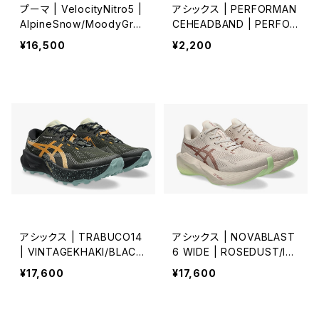
プーマ | VelocityNitro5 |
アシックス | PERFORMAN
AlpineSnow/MoodyGray
CEHEADBAND | PERFOR
| Men
MANCEBLACK | Unisex
¥16,500
¥2,200
アシックス | TRABUCO14
アシックス | NOVABLAST
| VINTAGEKHAKI/BLACK
6 WIDE | ROSEDUST/ILL
| Men
UMINATEYELLOW | Men
¥17,600
¥17,600