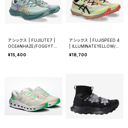
アシックス | FUJILITE7 |
アシックス | FUJISPEED 4
OCEANHAZE/FOGGYTE
| ILLUMINATEYELLOW/D
AL | Unisex
ARKAUBERGINE | Unisex
¥15,400
¥18,700