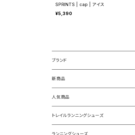
SPRINTS | cap | アイス
¥5,390
ブランド
asics（アシックス）
新商品
On（オン）
人気商品
YONEX（ヨネックス）
トレイルランニングシューズ
adidas（アディダス）
On
ランニングシューズ