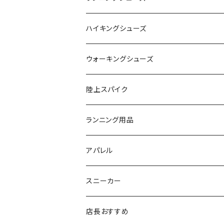
SAYSKY（セイスカイ）
VIKING
On
ハイキングシューズ
NISHI（ニシ）
asics
adidas
On
ウォーキングシューズ
FOOTMAX（フットマックス）
adidas
asics
VIKING
YONEX
陸上スパイク
SIDAS（シダス）
THE NORTH FACE
YONEX
On
asics
ランニング用品
MIZUNO（ミズノ）
MIZUNO
VIKING
adidas
インソール
アパレル
シダス
THE NORTH FACE
new balance
MIZUNO
ソックス
SAYSKY
スニーカー
FOOTMAX
SPRINTS
PUMA
ポーチ
THE NORTH FACE
THE NORTH FACE
店長おすすめ