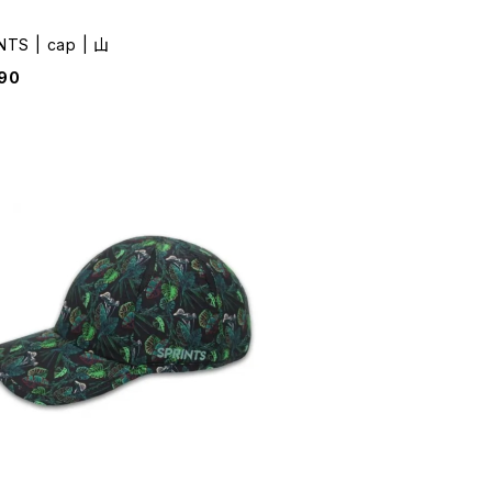
NTS | cap | 山
90