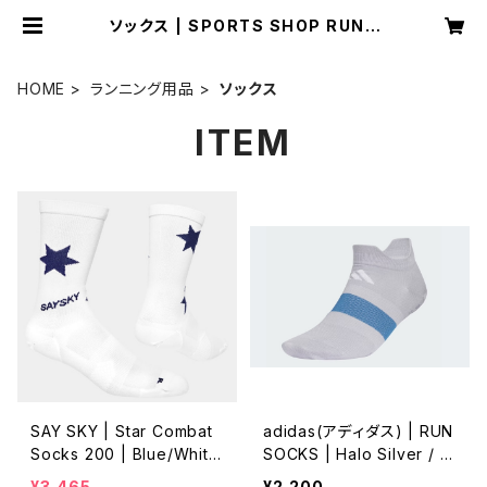
ソックス | SPORTS SHOP RUNN
ER
HOME
ランニング用品
ソックス
ITEM
SAY SKY | Star Combat
adidas(アディダス) | RUN
Socks 200 | Blue/White
SOCKS | Halo Silver / D
Aop | Unisex
usky Ink
¥3,465
¥2,200