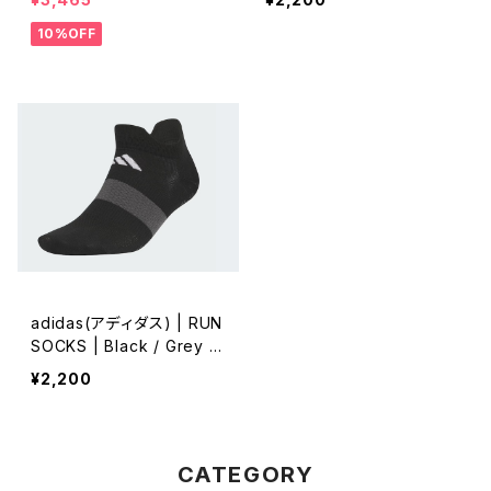
10%OFF
adidas(アディダス) | RUN
SOCKS | Black / Grey Si
x
¥2,200
CATEGORY