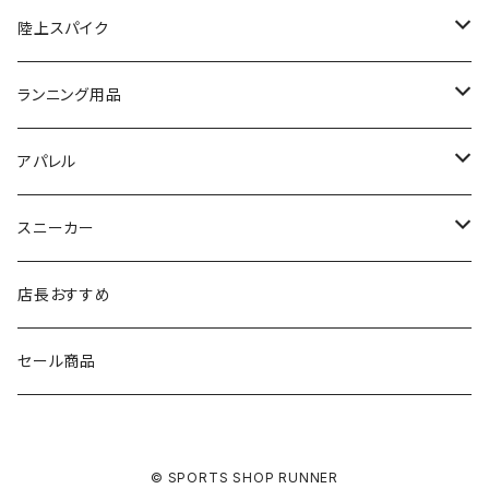
FOOTMAX（フットマックス）
adidas
asics
VIKING
YONEX
陸上スパイク
SIDAS（シダス）
THE NORTH FACE
YONEX
On
asics
ランニング用品
MIZUNO（ミズノ）
MIZUNO
VIKING
adidas
インソール
アパレル
シダス
THE NORTH FACE
new balance
MIZUNO
ソックス
SAYSKY
スニーカー
FOOTMAX
SPRINTS
PUMA
ポーチ
THE NORTH FACE
THE NORTH FACE
店長おすすめ
NISHI
SAYSKY
VIKING（ヴィーキング）
HYBEX
キャップ
セール商品
asics
The North Face
new balance
THE NORTH FACE
リュック
© SPORTS SHOP RUNNER