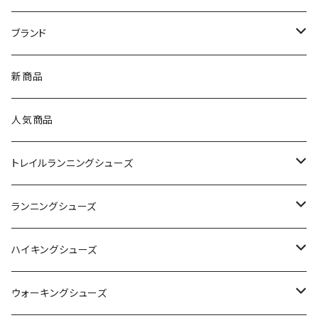
ブランド
asics（アシックス）
新商品
On（オン）
人気商品
YONEX（ヨネックス）
トレイルランニングシューズ
adidas（アディダス）
On
ランニングシューズ
SAYSKY（セイスカイ）
VIKING
On
ハイキングシューズ
NISHI（ニシ）
asics
adidas
On
ウォーキングシューズ