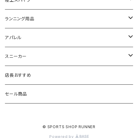
SIDAS（シダス）
THE NORTH FACE
YONEX
On
asics
ランニング用品
MIZUNO（ミズノ）
MIZUNO
VIKING
adidas
インソール
アパレル
シダス
THE NORTH FACE
new balance
MIZUNO
ソックス
SAYSKY
スニーカー
FOOTMAX
SPRINTS
PUMA
ポーチ
THE NORTH FACE
THE NORTH FACE
店長おすすめ
NISHI
SAYSKY
VIKING（ヴィーキング）
HYBEX
キャップ
セール商品
asics
The North Face
new balance
THE NORTH FACE
リュック
© SPORTS SHOP RUNNER
PUMA
ボトル
Powered by