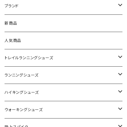
ブランド
asics（アシックス）
新商品
On（オン）
人気商品
YONEX（ヨネックス）
トレイルランニングシューズ
adidas（アディダス）
On
ランニングシューズ
SAYSKY（セイスカイ）
VIKING
On
ハイキングシューズ
NISHI（ニシ）
asics
adidas
On
ウォーキングシューズ
FOOTMAX（フットマックス）
adidas
asics
VIKING
YONEX
陸上スパイク