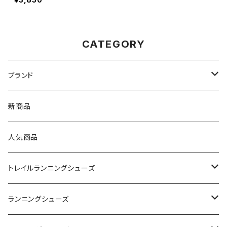
CATEGORY
ブランド
asics（アシックス）
新商品
On（オン）
人気商品
YONEX（ヨネックス）
トレイルランニングシューズ
adidas（アディダス）
On
ランニングシューズ