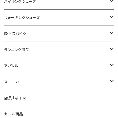
SAYSKY（セイスカイ）
VIKING
On
ハイキングシューズ
NISHI（ニシ）
asics
adidas
On
ウォーキングシューズ
FOOTMAX（フットマックス）
adidas
asics
VIKING
YONEX
陸上スパイク
SIDAS（シダス）
THE NORTH FACE
YONEX
On
asics
ランニング用品
MIZUNO（ミズノ）
MIZUNO
VIKING
adidas
インソール
アパレル
シダス
THE NORTH FACE
new balance
MIZUNO
ソックス
SAYSKY
スニーカー
FOOTMAX
SPRINTS
PUMA
ポーチ
THE NORTH FACE
THE NORTH FACE
店長おすすめ
NISHI
SAYSKY
VIKING（ヴィーキング）
HYBEX
キャップ
セール商品