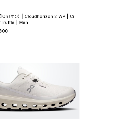
On（オン） | Cloudhorizon 2 WP | Ci
/Truffle | Men
,300