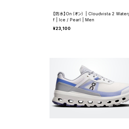
【防水】On（オン） | Cloudvista 2 Water
f | Ice / Pearl | Men
¥23,100