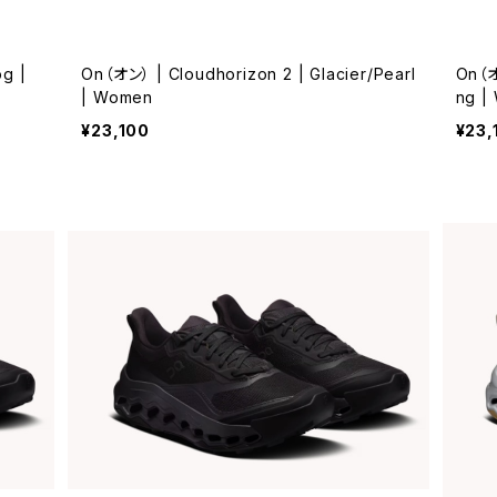
og |
On（オン） | Cloudhorizon 2 | Glacier/Pearl
On（オ
| Women
ng |
¥23,100
¥23,