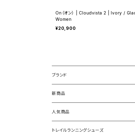
On（オン） | Cloudvista 2 | Ivory / Glac
Women
¥20,900
ブランド
asics（アシックス）
新商品
On（オン）
人気商品
YONEX（ヨネックス）
トレイルランニングシューズ