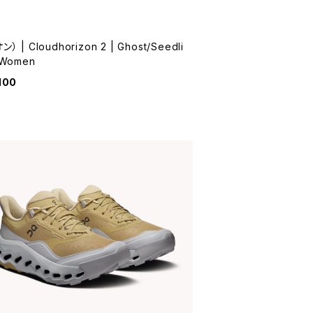
ン） | Cloudhorizon 2 | Ghost/Seedli
 Women
100