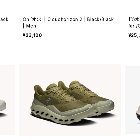
lack
On（オン） | Cloudhorizon 2 | Black/Black
【防水】
| Men
fari
¥23,100
¥25