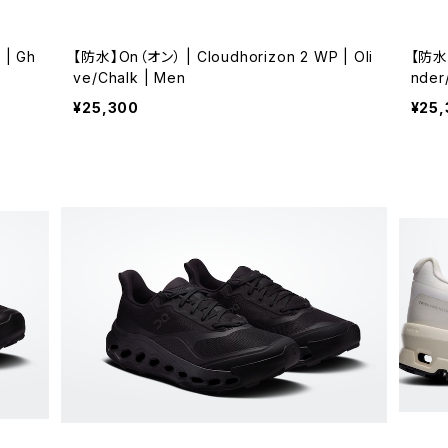
 | Gh
【防水】On（オン） | Cloudhorizon 2 WP | Oli
【防水】
ve/Chalk | Men
nder
¥25,300
¥25