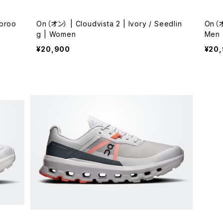
proo
On（オン） | Cloudvista 2 | Ivory / Seedlin
On（オン
g | Women
Men
¥20,900
¥20