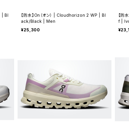
| Bl
【防水】On（オン） | Cloudhorizon 2 WP | Bl
【防水】
ack/Black | Men
f | 
¥25,300
¥23,