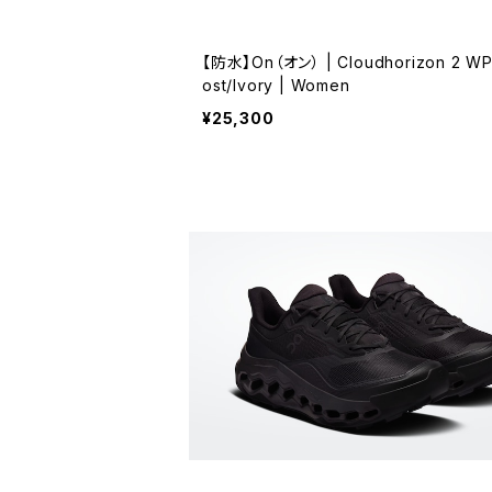
【防水】On（オン） | Cloudhorizon 2 WP
ost/Ivory | Women
¥25,300