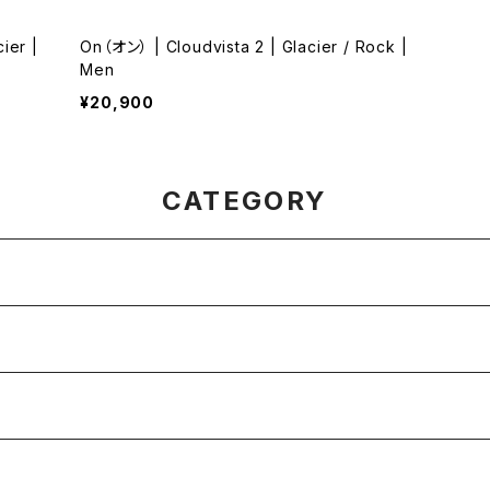
ier |
On（オン） | Cloudvista 2 | Glacier / Rock |
Men
¥20,900
CATEGORY