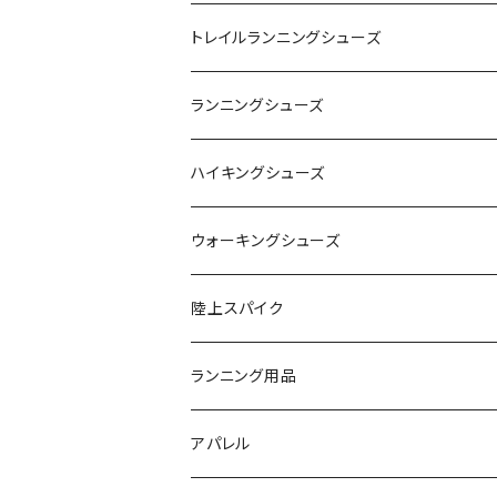
YONEX（ヨネックス）
トレイルランニングシューズ
adidas（アディダス）
On
ランニングシューズ
SAYSKY（セイスカイ）
VIKING
On
ハイキングシューズ
NISHI（ニシ）
asics
adidas
On
ウォーキングシューズ
FOOTMAX（フットマックス）
adidas
asics
VIKING
YONEX
陸上スパイク
SIDAS（シダス）
THE NORTH FACE
YONEX
On
asics
ランニング用品
MIZUNO（ミズノ）
MIZUNO
VIKING
adidas
インソール
アパレル