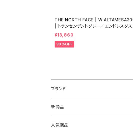
THE NORTH FACE | W ALTAMESA3
| トランセンデントグレー／エンドレスダスク
Women
¥13,860
30%OFF
ブランド
asics（アシックス）
新商品
On（オン）
人気商品