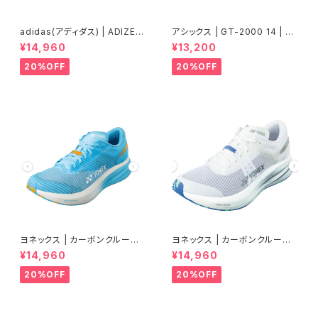
adidas(アディダス) | ADIZER
アシックス | GT-2000 14 | BL
OBOSTON13 | Core White
UE FADE/TRANQUIL TEAL |
¥14,960
¥13,200
/ Silver Metallic / Bliss Pin
Men
k | Women
20%OFF
20%OFF
ヨネックス | カーボンクルーズ
ヨネックス | カーボンクルーズ
エアラス | セルリアンブルー |
エアラス | クールホワイト | Wo
¥14,960
¥14,960
Women
men
20%OFF
20%OFF