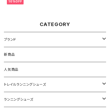
10%OFF
CATEGORY
ブランド
asics（アシックス）
新商品
On（オン）
人気商品
YONEX（ヨネックス）
トレイルランニングシューズ
adidas（アディダス）
On
ランニングシューズ