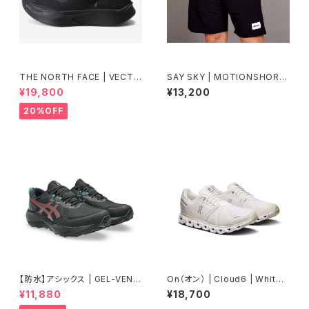
THE NORTH FACE | VECTI
SAY SKY | MOTIONSHORT
VVERSA | TNFブラック/TNF
S8 | Men | Black
¥19,800
¥13,200
ブラック | Unisex
20%OFF
【防水】アシックス | GEL-VENT
On（オン） | Cloud6 | White/
URE11WP | BLACK/SPICELA
White | Women
¥11,880
¥18,700
TTE | Men