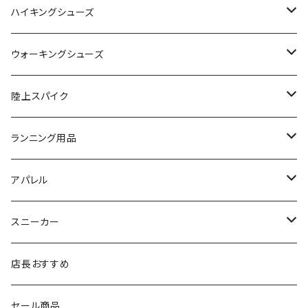
SAYSKY（セイスカイ）
VIKING
On
ハイキングシューズ
NISHI（ニシ）
asics
adidas
On
ウォーキングシューズ
FOOTMAX（フットマックス）
adidas
asics
VIKING
YONEX
陸上スパイク
SIDAS（シダス）
THE NORTH FACE
YONEX
On
asics
ランニング用品
MIZUNO（ミズノ）
MIZUNO
VIKING
adidas
インソール
アパレル
シダス
THE NORTH FACE
new balance
MIZUNO
ソックス
SAYSKY
スニーカー
FOOTMAX
SPRINTS
PUMA
ポーチ
THE NORTH FACE
THE NORTH FACE
店長おすすめ
NISHI
SAYSKY
VIKING（ヴィーキング）
HYBEX
キャップ
セール商品