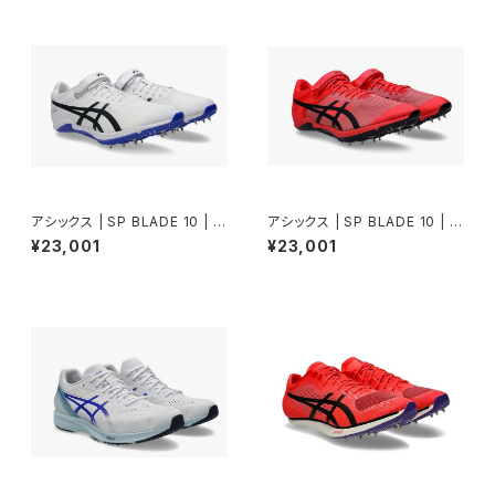
アシックス | SP BLADE 10 | W
アシックス | SP BLADE 10 | D
HITE/COBALT BURST | Uni
IVA PINK/MIDNIGHT | Unis
¥23,001
¥23,001
sex
ex