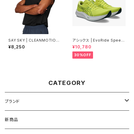
SAY SKY | CLEANMOTIONT
アシックス | EvoRide Speed
ANK | BLACK | Men
3 WIDE | CITRON/JASPER
¥8,250
¥10,780
GREEN | Men
30%OFF
CATEGORY
ブランド
asics（アシックス）
新商品