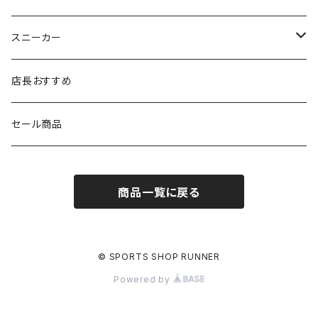
シダス
THE NORTH FACE
new balance
MIZUNO
ソックス
SAYSKY
スニーカー
FOOTMAX
SPRINTS
PUMA
ポーチ
THE NORTH FACE
THE NORTH FACE
店長おすすめ
NISHI
SAYSKY
VIKING（ヴィーキング）
HYBEX
キャップ
セール商品
asics
The North Face
new balance
THE NORTH FACE
リュック
商品一覧に戻る
PUMA
ボトル
HYBEX（ハイベックス）
グローブ
© SPORTS SHOP RUNNER
Powered by
NATHAN(ネイサン)
アームカバー