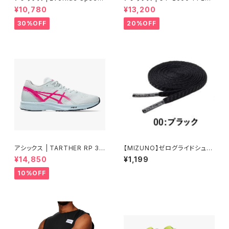
3 WIDE | FLASH RED/EDO
RA WIDE | BLACK/GRAPHIT
¥10,780
¥13,200
PURPLE | Women
E GREY | Men
30%OFF
20%OFF
アシックス | TARTHER RP 3 |
【MIZUNO】ゼログライドシュー
ARCTIC BLUE/GLO | Wome
レース
¥14,850
¥1,199
n
10%OFF