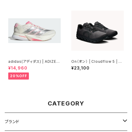
adidas(アディダス) | ADIZER
On（オン） | Cloudflow 5 | Bl
OBOSTON13 | Core White
ack/Black | Men
¥14,960
¥23,100
/ Silver Metallic / Bliss Pin
k | Women
20%OFF
CATEGORY
ブランド