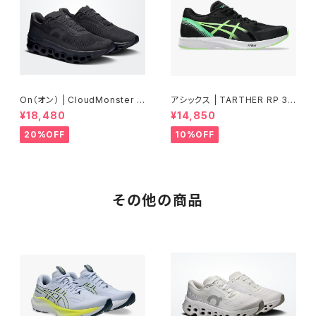
On（オン） | CloudMonster V
アシックス | TARTHER RP 3 |
oid | Black/Black | Men
BLACK/ILLUMINATE GREEN
¥18,480
¥14,850
| Men
20%OFF
10%OFF
その他の商品