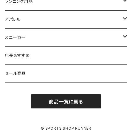
SIDAS（シダス）
THE NORTH FACE
YONEX
On
asics
ランニング用品
MIZUNO（ミズノ）
MIZUNO
VIKING
adidas
インソール
アパレル
シダス
THE NORTH FACE
new balance
MIZUNO
ソックス
SAYSKY
スニーカー
FOOTMAX
SPRINTS
PUMA
ポーチ
THE NORTH FACE
THE NORTH FACE
店長おすすめ
NISHI
SAYSKY
VIKING（ヴィーキング）
HYBEX
キャップ
セール商品
asics
The North Face
new balance
THE NORTH FACE
リュック
商品一覧に戻る
PUMA
ボトル
HYBEX（ハイベックス）
グローブ
© SPORTS SHOP RUNNER