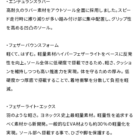
・エンデュランスラバー
高耐久のラバー素材をアウトソール全面に採用しました。スピー
ド走行時に擦り減りが多い踏み付け部に集中配置し、グリップ性
を高める凹凸のソール。
・フェザーバウンスフォーム
軽くて、はずむ。 軽量素材ハイパーフェザーライトをベースに反発
性を向上。ソール全体に低硬度で搭載できるため、軽さ、クッショ
ンを維持しつつも高い推進力を実現。 体を守るための厚み。 低
硬度かつ厚底で搭載することで、着地衝撃を分散して負担を軽
減。
・フェザーライト・エックス
羽のような軽さ。 ヨネックス史上最軽量素材。 軽量性を追求する
べく素材から新開発。一般的なEVA材よりも約30％の軽量化を
実現。 ソール部へ搭載する事で、ひざや脚を保護する。