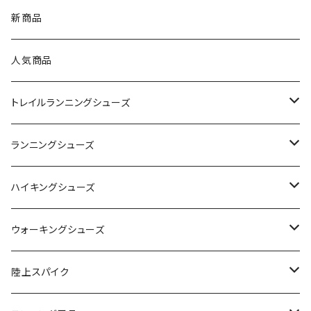
asics（アシックス）
新商品
On（オン）
人気商品
YONEX（ヨネックス）
トレイルランニングシューズ
adidas（アディダス）
On
ランニングシューズ
SAYSKY（セイスカイ）
VIKING
On
ハイキングシューズ
NISHI（ニシ）
asics
adidas
On
ウォーキングシューズ
FOOTMAX（フットマックス）
adidas
asics
VIKING
YONEX
陸上スパイク