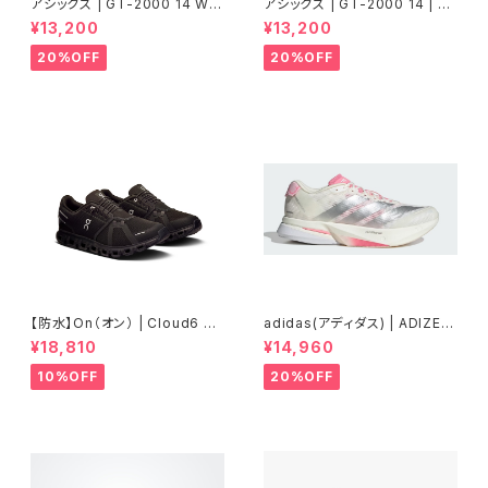
アシックス | GT-2000 14 WID
アシックス | GT-2000 14 | BL
E | BLACK/WHITE | Women
UE FADE/TRANQUIL TEAL |
¥13,200
¥13,200
Men
20%OFF
20%OFF
【防水】On（オン） | Cloud6 W
adidas(アディダス) | ADIZER
P | Black/Black | Men
OBOSTON13 | Core White
¥18,810
¥14,960
/ Silver Metallic / Bliss Pin
k | Women
10%OFF
20%OFF