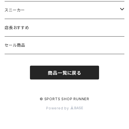
シダス
THE NORTH FACE
new balance
MIZUNO
ソックス
SAYSKY
スニーカー
FOOTMAX
SPRINTS
PUMA
ポーチ
THE NORTH FACE
THE NORTH FACE
店長おすすめ
NISHI
SAYSKY
VIKING（ヴィーキング）
HYBEX
キャップ
セール商品
asics
The North Face
new balance
THE NORTH FACE
リュック
商品一覧に戻る
PUMA
ボトル
HYBEX（ハイベックス）
グローブ
© SPORTS SHOP RUNNER
Powered by
NATHAN(ネイサン)
アームカバー