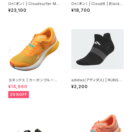
On（オン） | Cloudsurfer Ma
On（オン） | Cloud6 | Black/B
x | Iceberg / Ivory | Wome
lack | Women
¥23,100
¥18,700
n
ヨネックス | カーボンクルーズ
adidas(アディダス) | RUNSO
エアラス | マンゴー | Men
CKS | Black / Grey Six
¥14,960
¥2,200
20%OFF