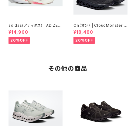
adidas(アディダス) | ADIZER
On（オン） | CloudMonster V
OBOSTON13 | Core White
oid | Black/Black | Men
¥14,960
¥18,480
/ Silver Metallic / Bliss Pin
k | Women
20%OFF
20%OFF
その他の商品