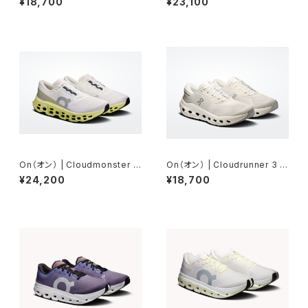
¥18,700
¥23,100
On（オン） | Cloudmonster 3
On（オン） | Cloudrunner 3 |
| Ivory/Limelight | Men
White/Glacier | Men
¥24,200
¥18,700