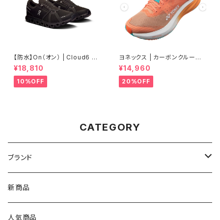
【防水】On（オン） | Cloud6 W
ヨネックス | カーボンクルーズ
P | Black/Black | Men
エアラス | ピーチ | Women
¥18,810
¥14,960
10%OFF
20%OFF
CATEGORY
ブランド
asics（アシックス）
新商品
On（オン）
人気商品