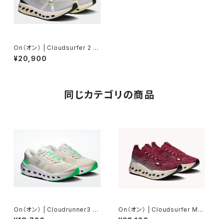
On（オン） | Cloudsurfer 2 |
Glacier/Ivory | Men
¥20,900
同じカテゴリの商品
On（オン） | Cloudrunner3 |
On（オン） | Cloudsurfer Ma
Ghost/Verdite | Women
x | Sienna/Dew | Men