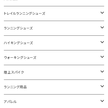
YONEX（ヨネックス）
トレイルランニングシューズ
adidas（アディダス）
On
ランニングシューズ
SAYSKY（セイスカイ）
VIKING
On
ハイキングシューズ
NISHI（ニシ）
asics
adidas
On
ウォーキングシューズ
FOOTMAX（フットマックス）
adidas
asics
VIKING
YONEX
陸上スパイク
SIDAS（シダス）
THE NORTH FACE
YONEX
On
asics
ランニング用品
MIZUNO（ミズノ）
MIZUNO
VIKING
adidas
インソール
アパレル