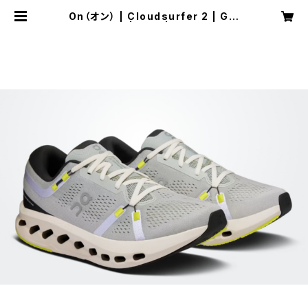
On（オン） | Cloudsurfer 2 | Gla
cier/Ivory | Men | SPORTS SH
OP RUNNER