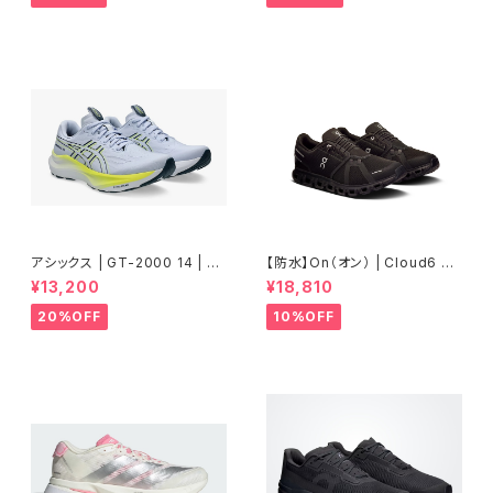
アシックス | GT-2000 14 | BL
【防水】On（オン） | Cloud6 W
UE FADE/TRANQUIL TEAL |
P | Black/Black | Men
¥13,200
¥18,810
Men
20%OFF
10%OFF