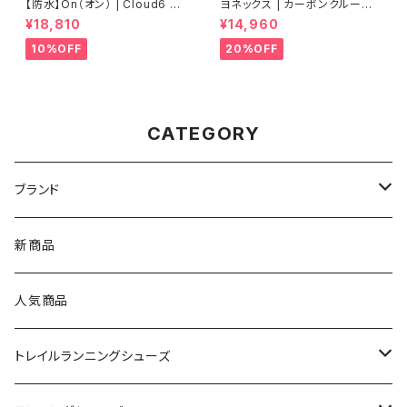
【防水】On（オン） | Cloud6 W
ヨネックス | カーボンクルーズ
P | Black/Black | Men
エアラス | ピーチ | Women
¥18,810
¥14,960
10%OFF
20%OFF
CATEGORY
ブランド
asics（アシックス）
新商品
On（オン）
人気商品
YONEX（ヨネックス）
トレイルランニングシューズ