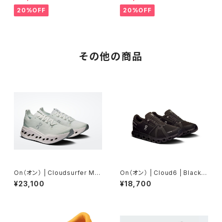
/ Silver Metallic / Bliss Pin
k | Women
20%OFF
20%OFF
その他の商品
On（オン） | Cloudsurfer Ma
On（オン） | Cloud6 | Black/B
x | Iceberg / Ivory | Wome
lack | Women
¥23,100
¥18,700
n