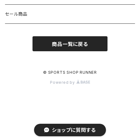
NISHI
SAYSKY
VIKING（ヴィーキング）
HYBEX
キャップ
セール商品
asics
The North Face
new balance
THE NORTH FACE
リュック
商品一覧に戻る
PUMA
ボトル
HYBEX（ハイベックス）
グローブ
© SPORTS SHOP RUNNER
Powered by
NATHAN(ネイサン)
アームカバー
ショップに質問する