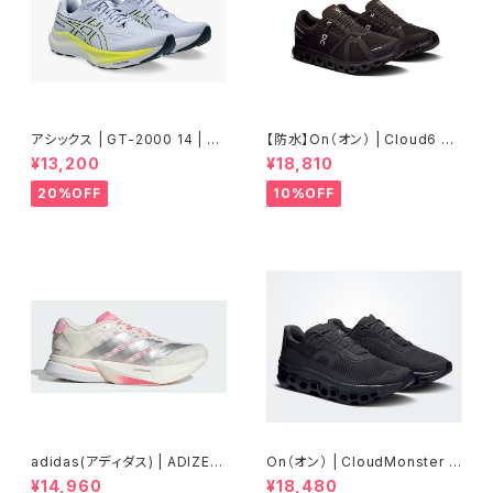
アシックス | GT-2000 14 | BL
【防水】On（オン） | Cloud6 W
UE FADE/TRANQUIL TEAL |
P | Black/Black | Men
¥13,200
¥18,810
Men
20%OFF
10%OFF
adidas(アディダス) | ADIZER
On（オン） | CloudMonster V
OBOSTON13 | Core White
oid | Black/Black | Men
¥14,960
¥18,480