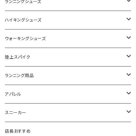
adidas（アディダス）
On
ランニングシューズ
SAYSKY（セイスカイ）
VIKING
On
ハイキングシューズ
NISHI（ニシ）
asics
adidas
On
ウォーキングシューズ
FOOTMAX（フットマックス）
adidas
asics
VIKING
YONEX
陸上スパイク
SIDAS（シダス）
THE NORTH FACE
YONEX
On
asics
ランニング用品
MIZUNO（ミズノ）
MIZUNO
VIKING
adidas
インソール
アパレル
シダス
THE NORTH FACE
new balance
MIZUNO
ソックス
SAYSKY
スニーカー
FOOTMAX
SPRINTS
PUMA
ポーチ
THE NORTH FACE
THE NORTH FACE
店長おすすめ