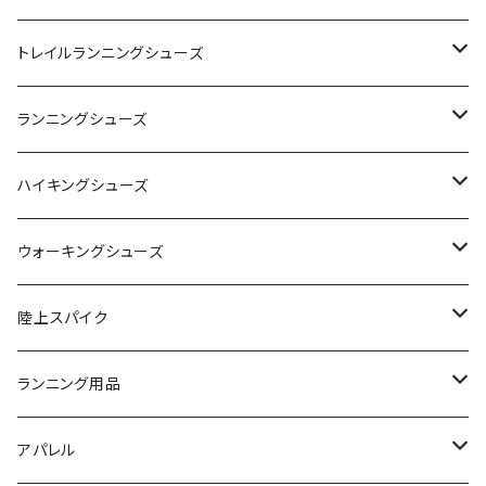
YONEX（ヨネックス）
トレイルランニングシューズ
adidas（アディダス）
On
ランニングシューズ
SAYSKY（セイスカイ）
VIKING
On
ハイキングシューズ
NISHI（ニシ）
asics
adidas
On
ウォーキングシューズ
FOOTMAX（フットマックス）
adidas
asics
VIKING
YONEX
陸上スパイク
SIDAS（シダス）
THE NORTH FACE
YONEX
On
asics
ランニング用品
MIZUNO（ミズノ）
MIZUNO
VIKING
adidas
インソール
アパレル