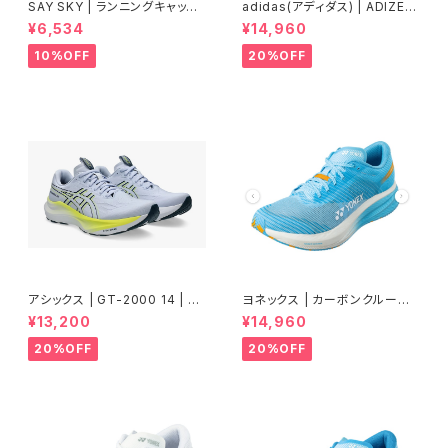
SAY SKY | ランニングキャップ
adidas(アディダス) | ADIZER
Drip Dye Combat Cap 101 |
OBOSTON13 | Core White
¥6,534
¥14,960
Blue Aop | ユニセックス
/ Silver Metallic / Bliss Pin
k | Women
10%OFF
20%OFF
アシックス | GT-2000 14 | BL
ヨネックス | カーボンクルーズ
UE FADE/TRANQUIL TEAL |
エアラス | セルリアンブルー |
¥13,200
¥14,960
Men
Women
20%OFF
20%OFF