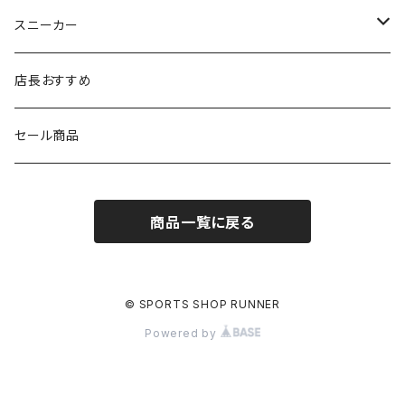
シダス
THE NORTH FACE
new balance
MIZUNO
ソックス
SAYSKY
スニーカー
FOOTMAX
SPRINTS
PUMA
ポーチ
THE NORTH FACE
THE NORTH FACE
店長おすすめ
NISHI
SAYSKY
VIKING（ヴィーキング）
HYBEX
キャップ
セール商品
asics
The North Face
new balance
THE NORTH FACE
リュック
商品一覧に戻る
PUMA
ボトル
HYBEX（ハイベックス）
グローブ
© SPORTS SHOP RUNNER
Powered by
NATHAN(ネイサン)
アームカバー