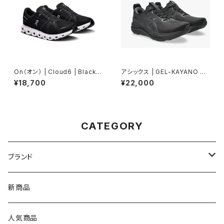
On（オン） | Cloud6 | Black/
アシックス | GEL-KAYANO 33
White | Women
EXTRAWIDE | BLACK/BLAC
¥18,700
¥22,000
K | Men
CATEGORY
ブランド
asics（アシックス）
新商品
On（オン）
人気商品