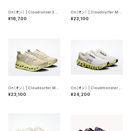
On（オン） | Cloudrunner3 |
On（オン） | Cloudsurfer Ma
Ghost/Verdite | Women
x | Sienna/Dew | Men
¥18,700
¥23,100
On（オン） | Cloudsurfer Ma
On（オン） | Cloudmonster 3
x | Pelican/Limelight | Men
| Ivory/Limelight | Men
¥23,100
¥24,200