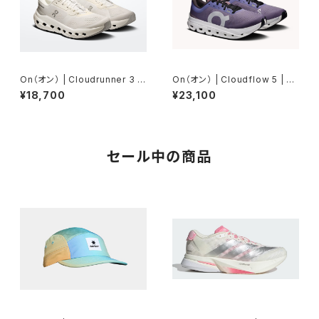
On（オン） | Cloudrunner 3 |
On（オン） | Cloudflow 5 | Ju
White/Glacier | Men
niper/Ice | Women
¥18,700
¥23,100
セール中の商品