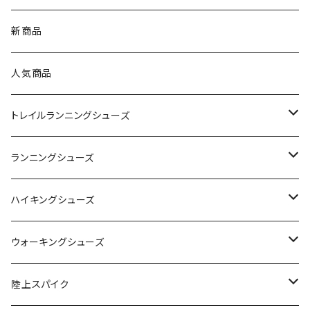
asics（アシックス）
新商品
On（オン）
人気商品
YONEX（ヨネックス）
トレイルランニングシューズ
adidas（アディダス）
On
ランニングシューズ
SAYSKY（セイスカイ）
VIKING
On
ハイキングシューズ
NISHI（ニシ）
asics
adidas
On
ウォーキングシューズ
FOOTMAX（フットマックス）
adidas
asics
VIKING
YONEX
陸上スパイク