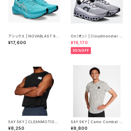
アシックス | NOVABLAST 6 |
On（オン） | Cloudmonster |
ENERGYAQUA/ WHITE | Me
Alloy/Silver | Men
¥17,600
¥16,170
n
30%OFF
SAY SKY | CLEANMOTIONT
SAY SKY | Camo Combat T
ANK | BLACK | Men
-Shirt | Sand Aop | メンズ
¥8,250
¥8,800