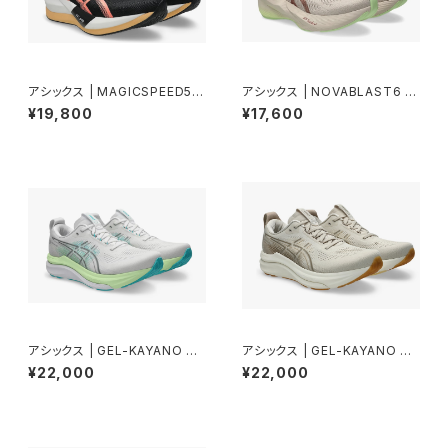
アシックス | MAGICSPEED5 |
アシックス | NOVABLAST6 W
BLACK/SUNCORAL | Unise
IDE | ROSEDUST/ILLUMINA
¥19,800
¥17,600
x
TEYELLOW | Men
アシックス | GEL-KAYANO 33
アシックス | GEL-KAYANO 33
| WHITE/ENERGYAQUA | M
| OATMEAL/CREAM | Men
¥22,000
¥22,000
en