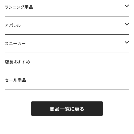
SIDAS（シダス）
THE NORTH FACE
YONEX
On
asics
ランニング用品
MIZUNO（ミズノ）
MIZUNO
VIKING
adidas
インソール
アパレル
シダス
THE NORTH FACE
new balance
MIZUNO
ソックス
SAYSKY
スニーカー
FOOTMAX
SPRINTS
PUMA
ポーチ
THE NORTH FACE
THE NORTH FACE
店長おすすめ
NISHI
SAYSKY
VIKING（ヴィーキング）
HYBEX
キャップ
セール商品
asics
The North Face
new balance
THE NORTH FACE
リュック
商品一覧に戻る
PUMA
ボトル