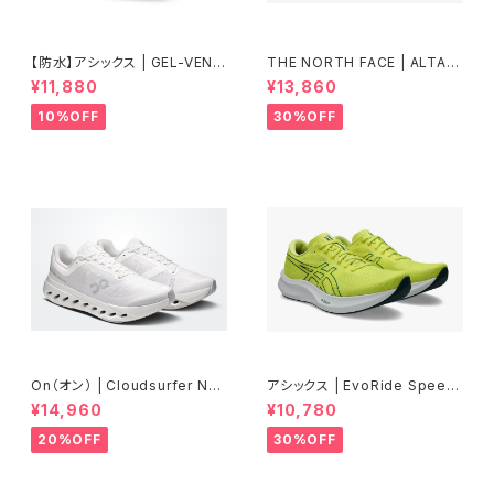
【防水】アシックス | GEL-VENT
THE NORTH FACE | ALTAM
URE11WP | BLACK/SPICELA
ESA300V2 | ラバレット／アイ
¥11,880
¥13,860
TTE | Men
アンクレイ | Men
10%OFF
30%OFF
On（オン） | Cloudsurfer Nex
アシックス | EvoRide Speed
t | White/White | Men
3 WIDE | CITRON/JASPER
¥14,960
¥10,780
GREEN | Men
20%OFF
30%OFF