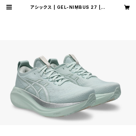
アシックス | GEL-NIMBUS 27 | P
URE AQUA/WHITE | Women | S
PORTS SHOP RUNNER