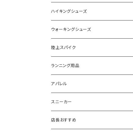
SAYSKY（セイスカイ）
VIKING
On
ハイキングシューズ
NISHI（ニシ）
asics
adidas
On
ウォーキングシューズ
FOOTMAX（フットマックス）
adidas
asics
VIKING
YONEX
陸上スパイク
SIDAS（シダス）
THE NORTH FACE
YONEX
On
asics
ランニング用品
MIZUNO（ミズノ）
MIZUNO
VIKING
adidas
インソール
アパレル
シダス
THE NORTH FACE
new balance
MIZUNO
ソックス
SAYSKY
スニーカー
FOOTMAX
SPRINTS
PUMA
ポーチ
THE NORTH FACE
THE NORTH FACE
店長おすすめ