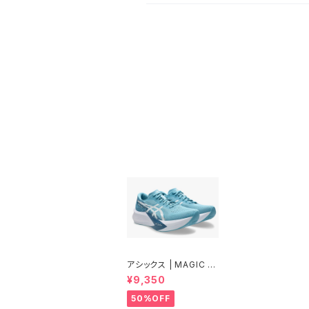
アシックス | MAGIC S
PEED 4 WIDE | STIL
¥9,350
L WATER/WHITE | M
en
50%OFF