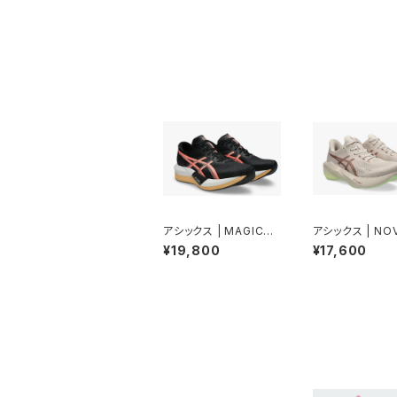
アシックス | MAGICSP
アシックス | NO
EED5 | BLACK/SUNC
ST6 WIDE | R
¥19,800
¥17,600
ORAL | Unisex
UST/ILLUMIN
LLOW | Men