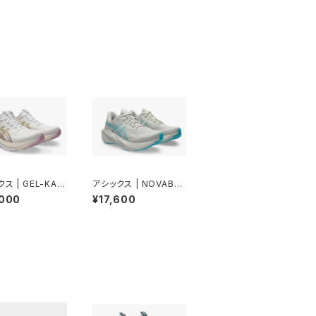
ス | GEL-KAY
アシックス | NOVABLA
33 | WHITE/HA
ST 6 | SOFTOAT/EN
,000
¥17,600
LAC | Women
ERGYAQUA | Wome
n