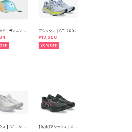
| ランニング
アシックス | GT-2000
 Drip Dye Co
14 | BLUE FADE/TRA
34
¥13,200
Cap 101 | Blue
NQUIL TEAL | Men
| ユニセックス
OFF
20%OFF
ス | GEL-NIM
【防水】アシックス | GE
7 | WHITE/GL
L-VENTURE11WP | B