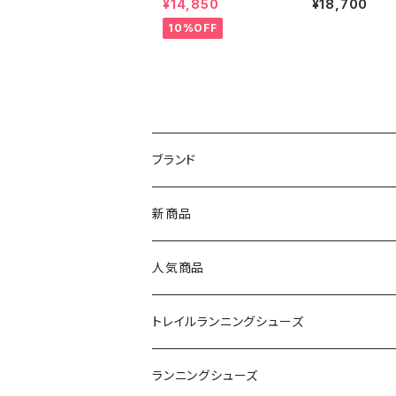
¥14,850
¥18,700
INATE GREEN | Men
10%OFF
ブランド
asics（アシックス）
新商品
On（オン）
人気商品
YONEX（ヨネックス）
トレイルランニングシューズ
adidas（アディダス）
On
ランニングシューズ