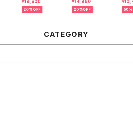
¥19,800
¥14,960
¥10,
ブラック/TNFブラック |
チ | Women
ACIER
Unisex
20%OFF
20%OFF
50%
CATEGORY