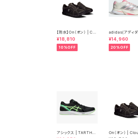
【防水】On（オン） | Clo
adidas(アディダス
ud6 WP | Black/Blac
DIZEROBOSTO
¥18,810
¥14,960
k | Men
Core White / S
Metallic / Blis
10%OFF
20%OFF
| Women
アシックス | TARTHER
On（オン） | Clou
RP 3 | BLACK/ILLUM
Black/Black |