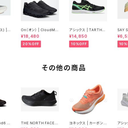
) | A
On（オン） | CloudMo
アシックス | TARTHER
SAY SKY 
N13 |
nster Void | Black/B
RP 3 | BLACK/ILLUM
キャップ
¥18,480
¥14,850
¥6,5
ilver
lack | Men
INATE GREEN | Men
mbat 
s Pink
Aop 
20%OFF
10%OFF
10%
その他の商品
d6 |
THE NORTH FACE |
ヨネックス | カーボンク
アシック
 Men
VECTIVVERSA | TNF
ルーズ エアラス | ピー
BUS 2