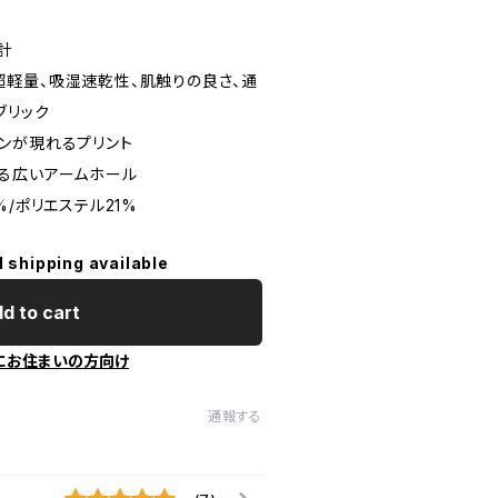
計
: 超軽量、吸湿速乾性、肌触りの良さ、通
ブリック
ンが現れるプリント
る広いアームホール
%/ポリエステル21%
l shipping available
d to cart
にお住まいの方向け
通報する