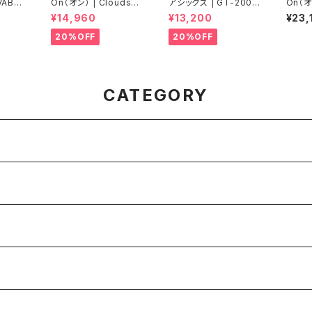
VABLA
On（オン） | Cloudsur
アシックス | GT-2000
On（オ
YLILA
fer Next | White/Wh
14 EXTRA WIDE | BL
fer M
¥14,960
¥13,200
¥23,
E
ite | Men
ACK/GRAPHITE GRE
melig
Y | Men
20%OFF
20%OFF
CATEGORY