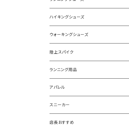
SAYSKY（セイスカイ）
VIKING
On
ハイキングシューズ
NISHI（ニシ）
asics
adidas
On
ウォーキングシューズ
FOOTMAX（フットマックス）
adidas
asics
VIKING
YONEX
陸上スパイク
SIDAS（シダス）
THE NORTH FACE
YONEX
On
asics
ランニング用品
MIZUNO（ミズノ）
MIZUNO
VIKING
adidas
インソール
アパレル
シダス
THE NORTH FACE
new balance
MIZUNO
ソックス
SAYSKY
スニーカー
FOOTMAX
SPRINTS
PUMA
ポーチ
THE NORTH FACE
THE NORTH FACE
店長おすすめ