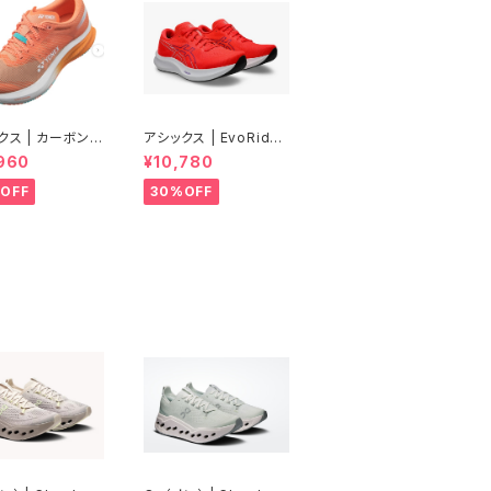
クス | カーボンク
アシックス | EvoRide
 エアラス | ピー
Speed 3 WIDE | FLA
960
¥10,780
Women
SH RED/EDO PURPL
E | Men
OFF
30%OFF