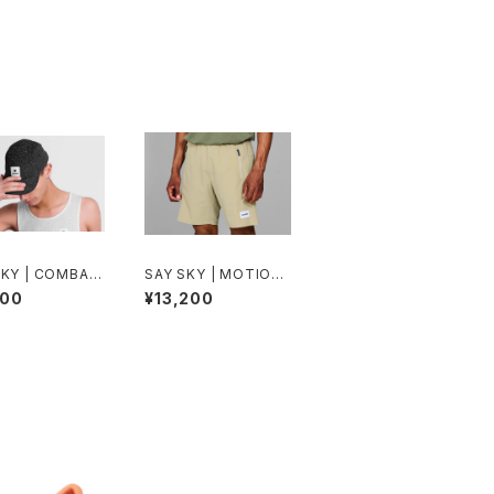
SKY | COMBAT
SAY SKY | MOTION
 BLACK | Unis
SHORTS | BEIGE | M
600
¥13,200
OS
en