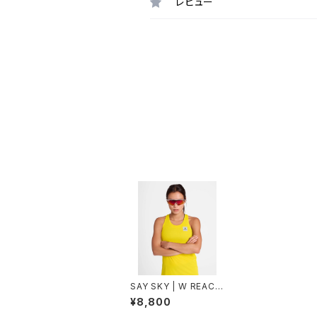
レビュー
SAY SKY | W REACT
IVE FLOW SINGLET
¥8,800
| Yellow Aop | ウィメ