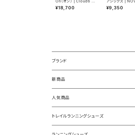
On（オン） | Cloud6 |
アシックス | NO
Black/White | Wome
ST 6 GS | HAZ
¥18,700
¥9,350
n
C/DARKPRUN
ブランド
asics（アシックス）
新商品
On（オン）
人気商品
YONEX（ヨネックス）
トレイルランニングシューズ
adidas（アディダス）
On
ランニングシューズ