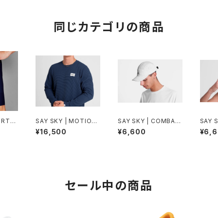
同じカテゴリの商品
ORTTI
SAY SKY | MOTION
SAY SKY | COMBAT
SAY 
BLUE
WAFFLELONGSLEEV
CAP | WHITE | Unis
CAP |
¥16,500
¥6,600
¥6,
E | BLUE | Men
ex | OS
ex | 
セール中の商品