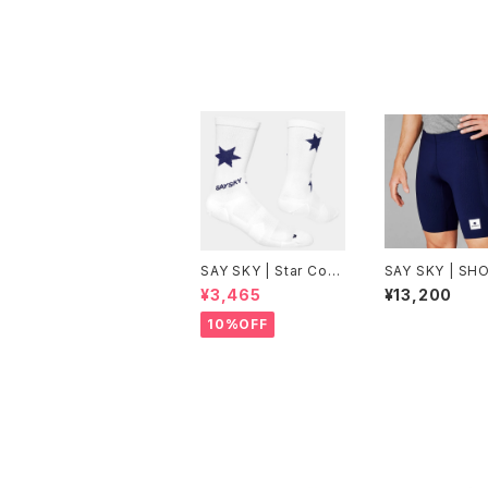
ンズ
SAY SKY | Star Com
SAY SKY | SH
bat Socks 200 | Blu
GHTS9INCH | 
¥3,465
¥13,200
e/White Aop | Unise
| Men
x
10%OFF