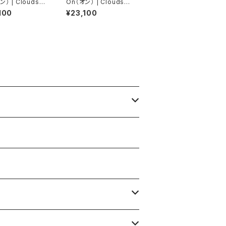
ン） | Cloudsur
On（オン） | Cloudsur
ax | Pelican/Li
fer Max | Iceberg / I
100
¥23,100
ht | Women
vory | Women