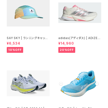
SAY SKY | ランニングキャップ
adidas(アディダス) | ADIZER
Drip Dye Combat Cap 101 |
OBOSTON13 | Core White
¥6,534
¥14,960
Blue Aop | ユニセックス
/ Silver Metallic / Bliss Pin
k | Women
10%OFF
20%OFF