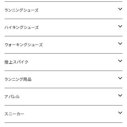
adidas（アディダス）
On
ランニングシューズ
SAYSKY（セイスカイ）
VIKING
On
ハイキングシューズ
NISHI（ニシ）
asics
adidas
On
ウォーキングシューズ
FOOTMAX（フットマックス）
adidas
asics
VIKING
YONEX
陸上スパイク
SIDAS（シダス）
THE NORTH FACE
YONEX
On
asics
ランニング用品
MIZUNO（ミズノ）
MIZUNO
VIKING
adidas
インソール
アパレル
シダス
THE NORTH FACE
new balance
MIZUNO
ソックス
SAYSKY
スニーカー