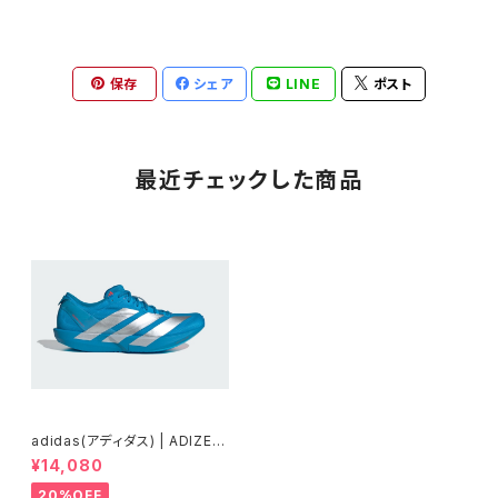
保存
シェア
LINE
ポスト
最近チェックした商品
adidas(アディダス) | ADIZER
O JAPAN 9W | シルバーメタリ
¥14,080
ック/シルバーメタリック/ルシッド
レッド | Women
20%OFF