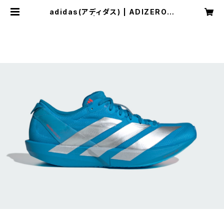
adidas(アディダス) | ADIZERO J
APAN 9W | シルバーメタリック/シ
ルバーメタリック/ルシッドレッド | W
omen | SPORTS SHOP RUNNE
R