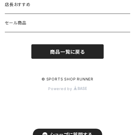
FOOTMAX
SPRINTS
PUMA
ポーチ
THE NORTH FACE
THE NORTH FACE
店長おすすめ
NISHI
SAYSKY
VIKING（ヴィーキング）
HYBEX
キャップ
セール商品
asics
The North Face
new balance
THE NORTH FACE
リュック
商品一覧に戻る
PUMA
ボトル
HYBEX（ハイベックス）
グローブ
© SPORTS SHOP RUNNER
Powered by
NATHAN(ネイサン)
アームカバー
ショップに質問する