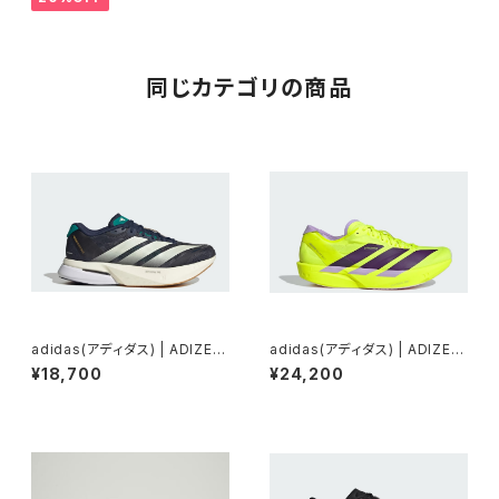
同じカテゴリの商品
adidas(アディダス) | ADIZER
adidas(アディダス) | ADIZER
OBOSTON13M | Night indi
OTAKUMISEN11 | Solaryell
¥18,700
¥24,200
go/Wonderwhite/Equipme
ow/Auroraplum/Powderplu
ntgreen | Men
m | Men