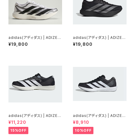
adidas(アディダス) | ADIZER
adidas(アディダス) | ADIZER
O EVO SL EXO | Cloud Whit
O EVO SL WOVEN | Core Bl
¥19,800
¥19,800
e / Core Black / Iron Metall
ack / Iron Metallic / Core B
ic | Men
lack | Women
adidas(アディダス) | ADIZER
adidas(アディダス) | ADIZER
O RC 6 | Core Black / Clou
O BK | Core Black / Cloud
¥11,220
¥8,910
d White / Halo Silver | Unis
White / Grey Five | Unisex
ex
15%OFF
10%OFF