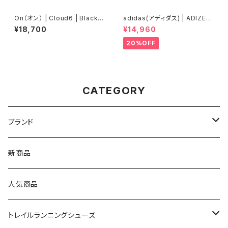
On（オン） | Cloud6 | Black/B
adidas(アディダス) | ADIZER
lack | Men
OBOSTON13 | Core White
¥18,700
¥14,960
/ Silver Metallic / Bliss Pin
k | Women
20%OFF
CATEGORY
ブランド
asics（アシックス）
新商品
On（オン）
人気商品
YONEX（ヨネックス）
トレイルランニングシューズ