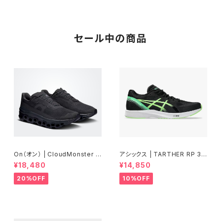
セール中の商品
On（オン） | CloudMonster V
アシックス | TARTHER RP 3 |
oid | Black/Black | Men
BLACK/ILLUMINATE GREEN
¥18,480
¥14,850
| Men
20%OFF
10%OFF