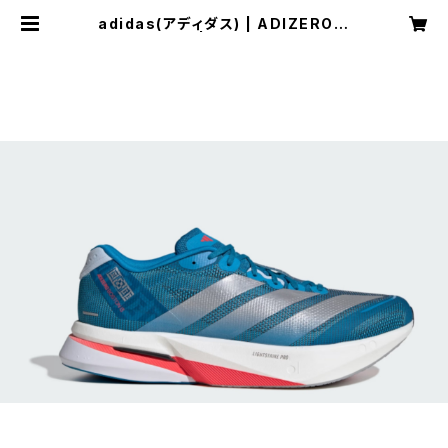
adidas(アディダス) | ADIZERO B
OSTON 13M | ソーラーブルー/シル
バーメタリック/ダークソーラーブル
ー | Men | SPORTS SHOP RUN
NER