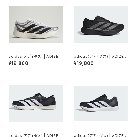
adidas(アディダス) | ADIZER
adidas(アディダス) | ADIZER
O EVO SL EXO | Cloud Whit
O EVO SL WOVEN | Core Bl
¥19,800
¥19,800
e / Core Black / Iron Metall
ack / Iron Metallic / Core B
ic | Men
lack | Women
adidas(アディダス) | ADIZER
adidas(アディダス) | ADIZER