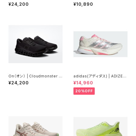
Wide | Twilight | White | M
ORTS5 | BLUEFLOWER | M
¥24,200
¥10,890
en
en
On（オン） | Cloudmonster 3
adidas(アディダス) | ADIZER
| Black | Black | Men
OBOSTON13 | Core White
¥24,200
¥14,960
/ Silver Metallic / Bliss Pin
k | Women
20%OFF