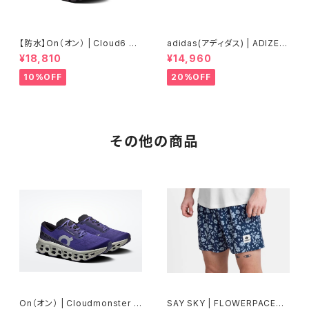
【防水】On（オン） | Cloud6 W
adidas(アディダス) | ADIZER
P | Black/Black | Men
OBOSTON13 | Core White
¥18,810
¥14,960
/ Silver Metallic / Bliss Pin
k | Women
10%OFF
20%OFF
その他の商品
On（オン） | Cloudmonster 3
SAY SKY | FLOWERPACESH