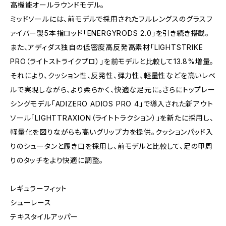
高機能オールラウンドモデル。
ミッドソールには、前モデルで採用されたフルレングスのグラスフ
ァイバー製5本指ロッド「ENERGYRODS 2.0」を引き続き搭載。
また、アディダス独自の低密度高反発高素材「LIGHTSTRIKE
PRO（ライトストライクプロ）」を前モデルと比較して13.8%増量。
それにより、クッション性、反発性、弾力性、軽量性などを高いレベ
ルで実現しながら、より柔らかく、快適な足元に。さらにトップレー
シングモデル「ADIZERO ADIOS PRO 4」で導入された新アウト
ソール「LIGHTTRAXION（ライトトラクション）」を新たに採用し、
軽量化を図りながらも高いグリップ力を提供。クッションパッド入
りのシュータンと履き口を採用し、前モデルと比較して、足の甲周
りのタッチをより快適に調整。
レギュラーフィット
シューレース
テキスタイルアッパー