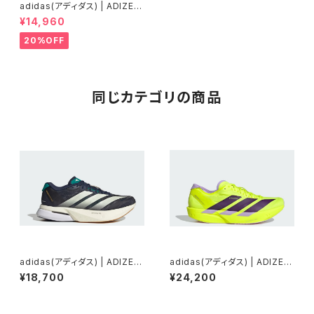
adidas(アディダス) | ADIZER
O BOSTON 13M | ソーラーブ
¥14,960
ルー/シルバーメタリック/ダーク
ソーラーブルー | Men
20%OFF
同じカテゴリの商品
adidas(アディダス) | ADIZER
adidas(アディダス) | ADIZER
OBOSTON13M | Night indi
OTAKUMISEN11 | Solaryell
¥18,700
¥24,200
go/Wonderwhite/Equipme
ow/Auroraplum/Powderplu
ntgreen | Men
m | Men