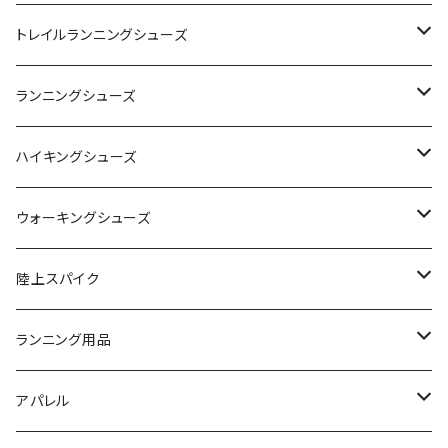
YONEX（ヨネックス）
トレイルランニングシューズ
adidas（アディダス）
On
ランニングシューズ
SAYSKY（セイスカイ）
VIKING
On
ハイキングシューズ
NISHI（ニシ）
asics
adidas
On
ウォーキングシューズ
FOOTMAX（フットマックス）
adidas
asics
VIKING
YONEX
陸上スパイク
SIDAS（シダス）
THE NORTH FACE
YONEX
On
asics
ランニング用品
MIZUNO（ミズノ）
MIZUNO
VIKING
adidas
インソール
アパレル