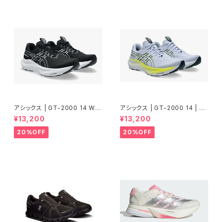
アシックス | GT-2000 14 WID
アシックス | GT-2000 14 | BL
E | BLACK/WHITE | Women
UE FADE/TRANQUIL TEAL |
¥13,200
¥13,200
Men
20%OFF
20%OFF