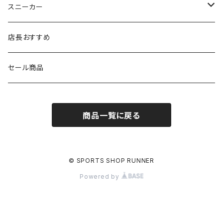
シダス
THE NORTH FACE
new balance
MIZUNO
ソックス
SAYSKY
スニーカー
FOOTMAX
SPRINTS
PUMA
ポーチ
THE NORTH FACE
THE NORTH FACE
店長おすすめ
NISHI
SAYSKY
VIKING（ヴィーキング）
HYBEX
キャップ
セール商品
asics
The North Face
new balance
THE NORTH FACE
リュック
商品一覧に戻る
PUMA
ボトル
HYBEX（ハイベックス）
グローブ
© SPORTS SHOP RUNNER
Powered by
NATHAN(ネイサン)
アームカバー