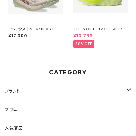
アシックス | NOVABLAST 6 |
THE NORTH FACE | ALTAM
ROSEDUST/ILLUMINATEYE
ESA500RD | アストロライム\フ
¥17,600
¥16,786
LLOW | Men
ィズライム | Unisex
30%OFF
CATEGORY
ブランド
asics（アシックス）
新商品
On（オン）
人気商品