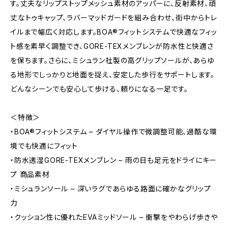
す。丈夫なリップストップメッシュ素材のアッパーに、反射素材、頑
丈なトゥキャップ、ラバーマッドガードを組み合わせ、街中からトレ
イルまで幅広く対応します。BOA®フィットシステムで快適なフィッ
ト感を素早く調整でき、GORE-TEXメンブレンが防水性と快適さ
を保ちます。さらに、ミシュラン社製の高グリップソールが、あらゆ
る地形でしっかりと地面を捉え、安定した歩行をサポートします。
どんなシーンでも安心して歩ける、頼りになる一足です。
＜特徴＞
・BOA®フィットシステム – ダイヤル操作で微調整可能、過酷な環
境でも快適にフィット
・防水透湿GORE-TEXメンブレン – 雨の日も足元をドライにキー
プ 商品素材
・ミシュランソール – 深いラグであらゆる路面に確かなグリップ
力
・クッション性に優れたEVAミッドソール – 衝撃をやわらげ歩きや