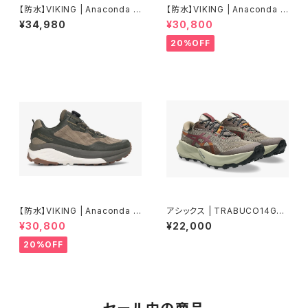
【防水】VIKING | Anaconda Li
【防水】VIKING | Anaconda H
ght 5 Low GTX BOA | BLAC
ike Low GTX BOA | OFF-W
¥34,980
¥30,800
K | Unisex
HITE/WHITE | Women
20%OFF
【防水】VIKING | Anaconda H
アシックス | TRABUCO14GT
ike Low GTX BOA | HUNTI
X | TAUPEGREY/OATMEAL
¥30,800
¥22,000
NGGREEN | Men
| Men
20%OFF