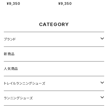
S | HAZYLILAC/DARKPRUN
S |Ice Mint/Black
¥9,350
¥9,350
E
CATEGORY
ブランド
asics（アシックス）
新商品
On（オン）
人気商品
YONEX（ヨネックス）
トレイルランニングシューズ
adidas（アディダス）
On
ランニングシューズ