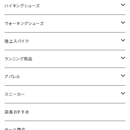
SAYSKY（セイスカイ）
VIKING
On
ハイキングシューズ
NISHI（ニシ）
asics
adidas
On
ウォーキングシューズ
FOOTMAX（フットマックス）
adidas
asics
VIKING
YONEX
陸上スパイク
SIDAS（シダス）
THE NORTH FACE
YONEX
On
asics
ランニング用品
MIZUNO（ミズノ）
MIZUNO
VIKING
adidas
インソール
アパレル
シダス
THE NORTH FACE
new balance
MIZUNO
ソックス
SAYSKY
スニーカー
FOOTMAX
SPRINTS
PUMA
ポーチ
THE NORTH FACE
THE NORTH FACE
店長おすすめ
NISHI
SAYSKY
VIKING（ヴィーキング）
HYBEX
キャップ
セール商品