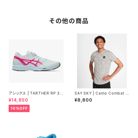
その他の商品
アシックス | TARTHER RP 3 |
SAY SKY | Camo Combat T
ARCTIC BLUE/GLO | Wome
-Shirt | Sand Aop | メンズ
¥14,850
¥8,800
n
10%OFF