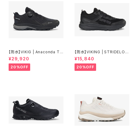
【防水】VIKIG | Anaconda Tra
【防水】VIKING | STRIDELOW
il Low GTX BOA | BLACK/W
GTX | BLACK | Men
¥29,920
¥15,840
HITE | Men
20%OFF
20%OFF