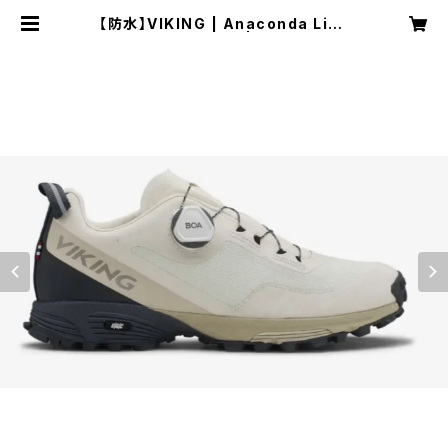
【防水】VIKING | Anaconda Ligh
t 5 Low GTX BOA | CREAM/CH
ARCOAL | Unisex | SPORTS S
HOP RUNNER