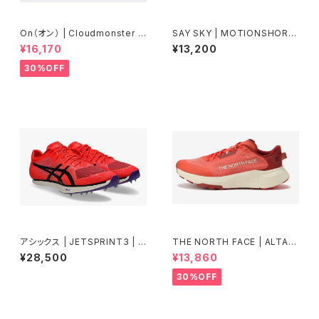
On（オン） | Cloudmonster |
SAY SKY | MOTIONSHORT
Alloy/Silver | Men
S8 | Men | Black
¥16,170
¥13,200
30%OFF
アシックス | JETSPRINT3 | F
THE NORTH FACE | ALTAM
LASHRED/BLACK | Unisex
ESA300V2 | ラバレット／アイ
¥28,500
¥13,860
アンクレイ | Men
30%OFF