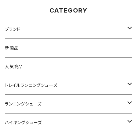
CATEGORY
ブランド
asics（アシックス）
新商品
On（オン）
人気商品
YONEX（ヨネックス）
トレイルランニングシューズ
adidas（アディダス）
On
ランニングシューズ
SAYSKY（セイスカイ）
VIKING
On
ハイキングシューズ