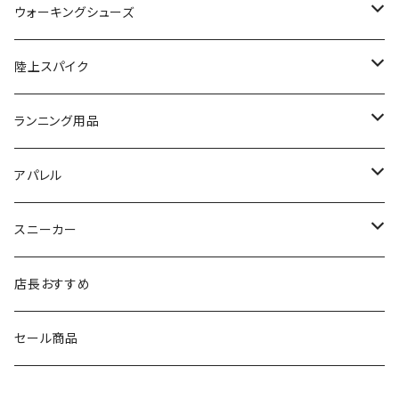
NISHI（ニシ）
asics
adidas
On
ウォーキングシューズ
FOOTMAX（フットマックス）
adidas
asics
VIKING
YONEX
陸上スパイク
SIDAS（シダス）
THE NORTH FACE
YONEX
On
asics
ランニング用品
MIZUNO（ミズノ）
MIZUNO
VIKING
adidas
インソール
アパレル
シダス
THE NORTH FACE
new balance
MIZUNO
ソックス
SAYSKY
スニーカー
FOOTMAX
SPRINTS
PUMA
ポーチ
THE NORTH FACE
THE NORTH FACE
店長おすすめ
NISHI
SAYSKY
VIKING（ヴィーキング）
HYBEX
キャップ
セール商品
asics
The North Face
new balance
THE NORTH FACE
リュック