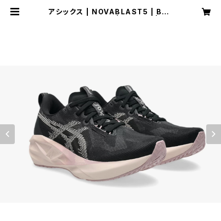
アシックス | NOVABLAST5 | BLA
CK/PEARL PINK | Women | SP
ORTS SHOP RUNNER