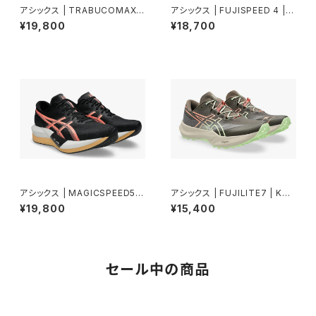
アシックス | TRABUCOMAX5
アシックス | FUJISPEED 4 | I
| UMEBOSHI/BLACK | Men
LLUMINATEYELLOW/DARK
¥19,800
¥18,700
AUBERGINE | Unisex
アシックス | MAGICSPEED5 |
アシックス | FUJILITE7 | KUR
BLACK/SUNCORAL | Unise
IIROBROWN/ILLUMINATEY
¥19,800
¥15,400
x
ELLOW | Unisex
セール中の商品