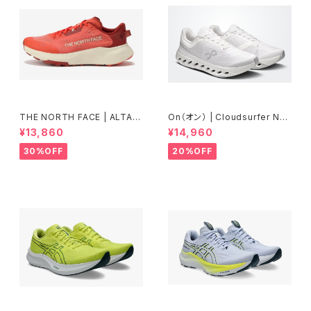
THE NORTH FACE | ALTAM
On（オン） | Cloudsurfer Nex
ESA300V2 | ラバレット／アイ
t | White/White | Men
¥13,860
¥14,960
アンクレイ | Men
30%OFF
20%OFF