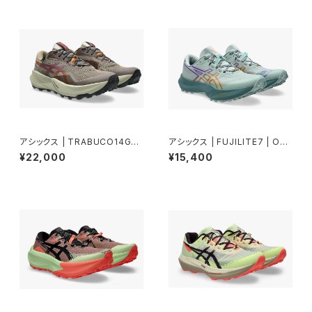
アシックス | TRABUCO14GT
アシックス | FUJILITE7 | OCE
X | TAUPEGREY/OATMEAL
ANHAZE/FOGGYTEAL | Uni
¥22,000
¥15,400
| Men
sex