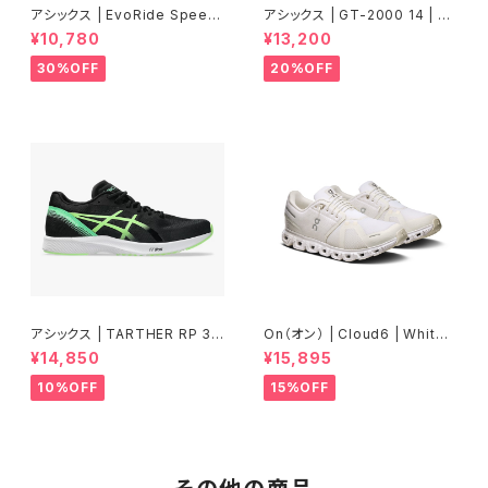
アシックス | EvoRide Speed
アシックス | GT-2000 14 | BL
3 WIDE | CITRON/JASPER
UE FADE/TRANQUIL TEAL |
¥10,780
¥13,200
GREEN | Men
Men
30%OFF
20%OFF
アシックス | TARTHER RP 3 |
On（オン） | Cloud6 | White/
BLACK/ILLUMINATE GREEN
White | Men
¥14,850
¥15,895
| Men
10%OFF
15%OFF