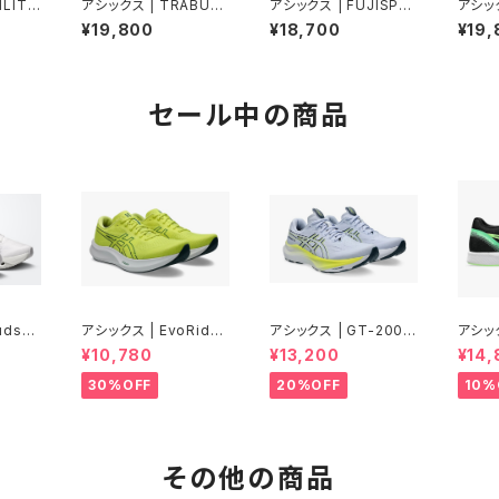
ILITE
アシックス | TRABUC
アシックス | FUJISPEE
アシック
E/FO
OMAX5 | UMEBOSH
D 4 | ILLUMINATEYE
EED5
¥19,800
¥18,700
¥19,
isex
I/BLACK | Men
LLOW/DARKAUBER
ORAL 
GINE | Unisex
セール中の商品
udsur
アシックス | EvoRide
アシックス | GT-2000
アシック
ite/Wh
Speed 3 WIDE | CIT
14 | BLUE FADE/TRA
RP 3 
¥10,780
¥13,200
¥14,
RON/JASPER GREEN
NQUIL TEAL | Men
INAT
| Men
30%OFF
20%OFF
10%
その他の商品