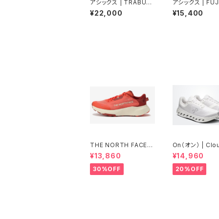
アシックス | TRABUC
アシックス | FUJ
O14GTX | TAUPEGR
7 | OCEANHAZ
¥22,000
¥15,400
EY/OATMEAL | Men
GGYTEAL | Un
THE NORTH FACE |
On（オン） | Clo
ALTAMESA300V2 |
fer Next | Wh
¥13,860
¥14,960
ラバレット／アイアンク
ite | Men
レイ | Men
30%OFF
20%OFF