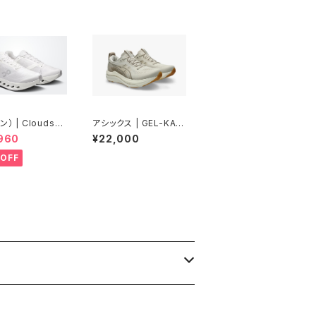
ン） | Cloudsur
アシックス | GEL-KAY
ext | White/Wh
ANO 33 | OATMEAL/
960
¥22,000
 Men
CREAM | Women
OFF