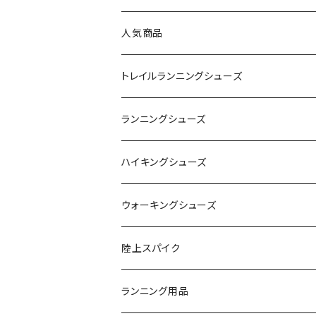
On（オン）
人気商品
YONEX（ヨネックス）
トレイルランニングシューズ
adidas（アディダス）
On
ランニングシューズ
SAYSKY（セイスカイ）
VIKING
On
ハイキングシューズ
NISHI（ニシ）
asics
adidas
On
ウォーキングシューズ
FOOTMAX（フットマックス）
adidas
asics
VIKING
YONEX
陸上スパイク
SIDAS（シダス）
THE NORTH FACE
YONEX
On
asics
ランニング用品