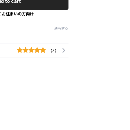
d to cart
にお住まいの方向け
通報する
(7)