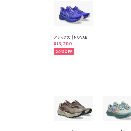
アシックス | NOVABLA
ST5 | COBALT BUR
¥13,200
ST/WHITE | Women
20%OFF