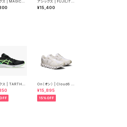
ス | MAGICSP
アシックス | FUJILITE
 | BLACK/SUNC
7 | KURIIROBROWN/
800
¥15,400
| Unisex
ILLUMINATEYELLO
W | Unisex
ス | TARTHER
On（オン） | Cloud6 |
| BLACK/ILLUM
White/White | Men
850
¥15,895
E GREEN | Men
OFF
15%OFF