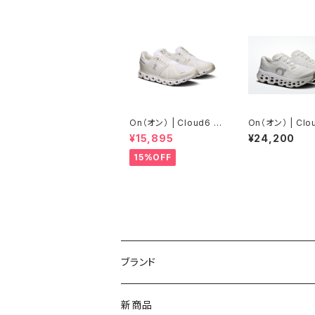
On（オン） | Cloud6 |
On（オン） | Cl
White/White | Men
nster 3 | Whit
¥15,895
¥24,200
lf | Women
15%OFF
ブランド
asics（アシックス）
新商品