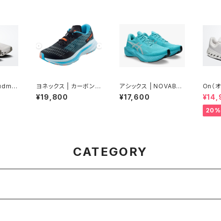
oudmo
ヨネックス | カーボンク
アシックス | NOVABLA
On（オ
e | Wo
ルーズSR | ブラック／
ST 6 | ENERGYAQU
fer N
¥19,800
¥17,600
¥14,
オーシャンブルー | Me
A/ WHITE | Men
ite |
n
20%
CATEGORY