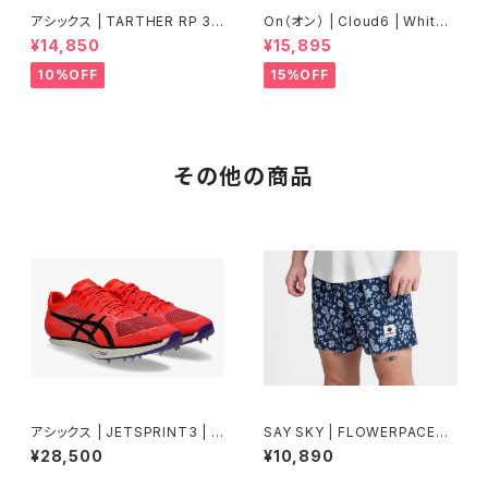
アシックス | TARTHER RP 3 |
On（オン） | Cloud6 | White/
BLACK/ILLUMINATE GREEN
White | Men
¥14,850
¥15,895
| Men
10%OFF
15%OFF
その他の商品
アシックス | JETSPRINT3 | F
SAY SKY | FLOWERPACESH
LASHRED/BLACK | Unisex
ORTS5 | BLUEFLOWER | M
¥28,500
¥10,890
en