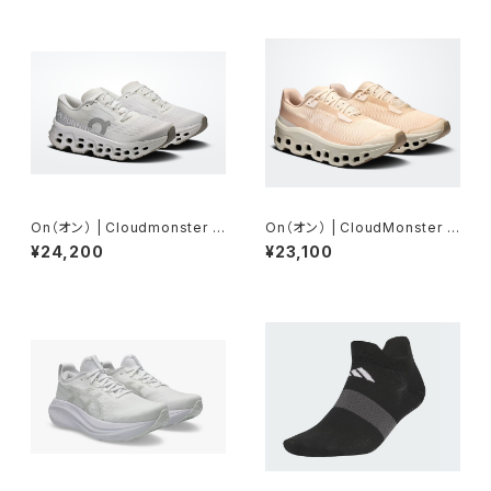
On（オン） | Cloudmonster 3
On（オン） | CloudMonster V
| White | Wolf | Women
oid | Dew/Ivory | Women
¥24,200
¥23,100