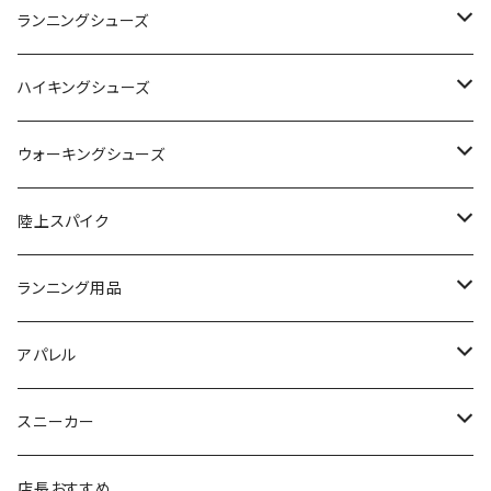
adidas（アディダス）
On
ランニングシューズ
SAYSKY（セイスカイ）
VIKING
On
ハイキングシューズ
NISHI（ニシ）
asics
adidas
On
ウォーキングシューズ
FOOTMAX（フットマックス）
adidas
asics
VIKING
YONEX
陸上スパイク
SIDAS（シダス）
THE NORTH FACE
YONEX
On
asics
ランニング用品
MIZUNO（ミズノ）
MIZUNO
VIKING
adidas
インソール
アパレル
シダス
THE NORTH FACE
new balance
MIZUNO
ソックス
SAYSKY
スニーカー
FOOTMAX
SPRINTS
PUMA
ポーチ
THE NORTH FACE
THE NORTH FACE
店長おすすめ