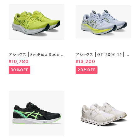
アシックス | EvoRide Speed
アシックス | GT-2000 14 | BL
3 WIDE | CITRON/JASPER
UE FADE/TRANQUIL TEAL |
¥10,780
¥13,200
GREEN | Men
Men
30%OFF
20%OFF