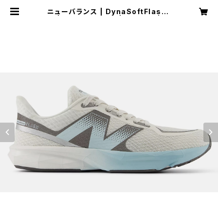
ニューバランス | DynaSoftFlashv
7 | WHITE/AQUA | Women | S
PORTS SHOP RUNNER