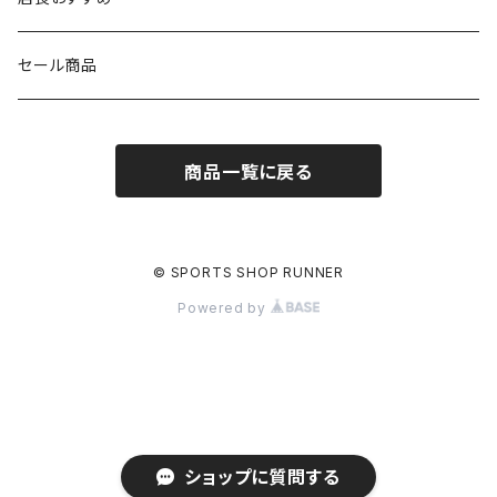
NISHI
SAYSKY
VIKING（ヴィーキング）
HYBEX
キャップ
セール商品
asics
The North Face
new balance
THE NORTH FACE
リュック
商品一覧に戻る
PUMA
ボトル
HYBEX（ハイベックス）
グローブ
© SPORTS SHOP RUNNER
Powered by
NATHAN(ネイサン)
アームカバー
ショップに質問する