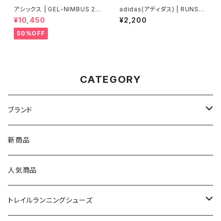
アシックス | GEL-NIMBUS 27
adidas(アディダス) | RUNSO
| WHITE/GLACIER GREY | M
CKS | Black / Grey Six
¥10,450
¥2,200
en
50%OFF
CATEGORY
ブランド
asics（アシックス）
新商品
On（オン）
人気商品
YONEX（ヨネックス）
トレイルランニングシューズ