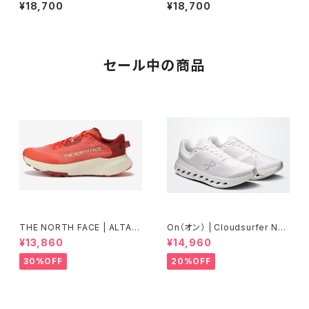
OBOSTON13M | Night indi
LLUMINATEYELLOW/DARK
¥18,700
¥18,700
go/Wonderwhite/Equipme
AUBERGINE | Unisex
ntgreen | Men
セール中の商品
THE NORTH FACE | ALTAM
On（オン） | Cloudsurfer Nex
ESA300V2 | ラバレット／アイ
t | White/White | Men
¥13,860
¥14,960
アンクレイ | Men
30%OFF
20%OFF