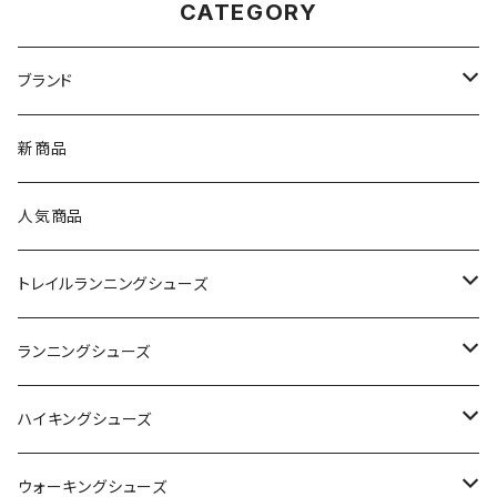
CATEGORY
ブランド
asics（アシックス）
新商品
On（オン）
人気商品
YONEX（ヨネックス）
トレイルランニングシューズ
adidas（アディダス）
On
ランニングシューズ
SAYSKY（セイスカイ）
VIKING
On
ハイキングシューズ
NISHI（ニシ）
asics
adidas
On
ウォーキングシューズ