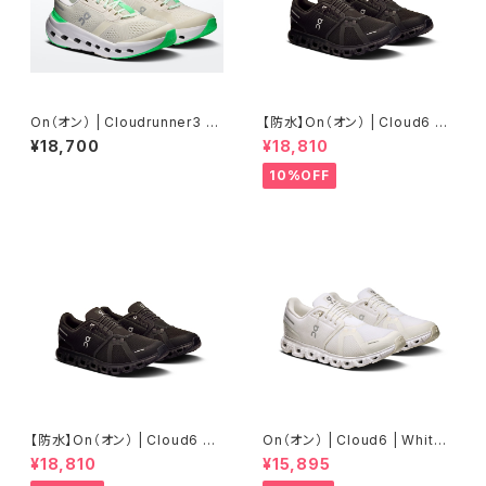
On（オン） | Cloudrunner3 |
【防水】On（オン） | Cloud6 W
Ghost/Verdite | Women
P | Black/Black | Ｗomen
¥18,700
¥18,810
10%OFF
【防水】On（オン） | Cloud6 W
On（オン） | Cloud6 | White/
P | Black/Black | Men
White | Men
¥18,810
¥15,895