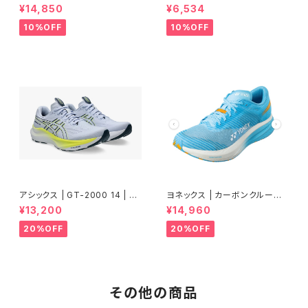
BLACK/ILLUMINATE GREEN
Drip Dye Combat Cap 101 |
¥14,850
¥6,534
| Men
Blue Aop | ユニセックス
10%OFF
10%OFF
アシックス | GT-2000 14 | BL
ヨネックス | カーボンクルーズ
UE FADE/TRANQUIL TEAL |
エアラス | セルリアンブルー |
¥13,200
¥14,960
Men
Women
20%OFF
20%OFF
その他の商品