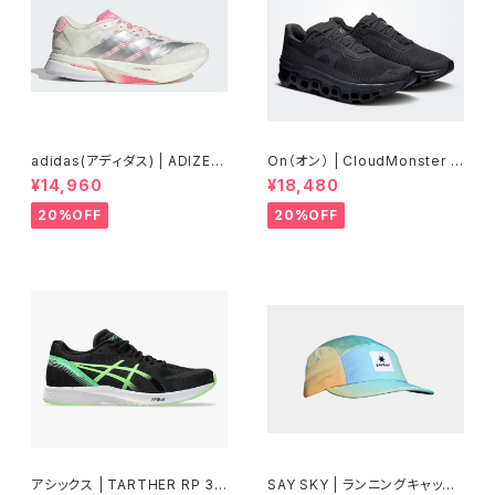
adidas(アディダス) | ADIZER
On（オン） | CloudMonster V
OBOSTON13 | Core White
oid | Black/Black | Men
¥14,960
¥18,480
/ Silver Metallic / Bliss Pin
k | Women
20%OFF
20%OFF
アシックス | TARTHER RP 3 |
SAY SKY | ランニングキャップ