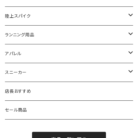
FOOTMAX（フットマックス）
adidas
asics
VIKING
YONEX
陸上スパイク
SIDAS（シダス）
THE NORTH FACE
YONEX
On
asics
ランニング用品
MIZUNO（ミズノ）
MIZUNO
VIKING
adidas
インソール
アパレル
シダス
THE NORTH FACE
new balance
MIZUNO
ソックス
SAYSKY
スニーカー
FOOTMAX
SPRINTS
PUMA
ポーチ
THE NORTH FACE
THE NORTH FACE
店長おすすめ
NISHI
SAYSKY
VIKING（ヴィーキング）
HYBEX
キャップ
セール商品
asics
The North Face
new balance
THE NORTH FACE
リュック