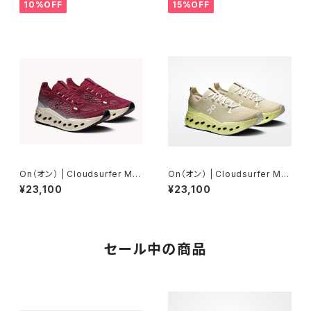
10%OFF
15%OFF
On（オン） | Cloudsurfer Ma
On（オン） | Cloudsurfer Ma
x | Sienna/Dew | Men
x | Pelican/Limelight | Men
¥23,100
¥23,100
セール中の商品