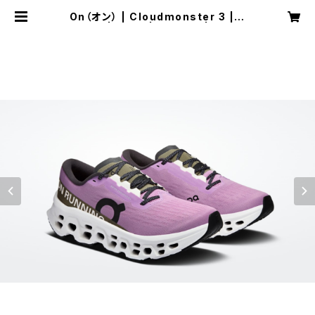
On（オン） | Cloudmonster 3 | S
akura | Ivory | Women | SPOR
TS SHOP RUNNER