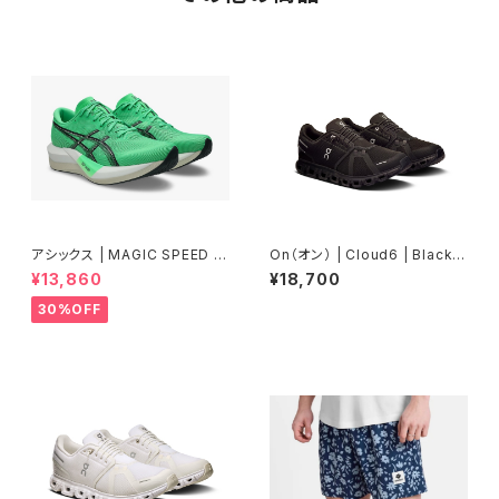
アシックス | MAGIC SPEED 5
On（オン） | Cloud6 | Black/B
| VITAL GREEN/CARRIER G
lack | Women
¥13,860
¥18,700
REY | Unisex
30%OFF