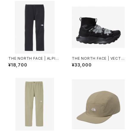
THE NORTH FACE | ALPINE
THE NORTH FACE | VECTI
LIGHT PANT NB82501 | ブラ
VBREEZEDCF NF52641 | TF
¥18,700
¥33,000
ック | Men
Nブラック/TFNブラック | Unis
ex