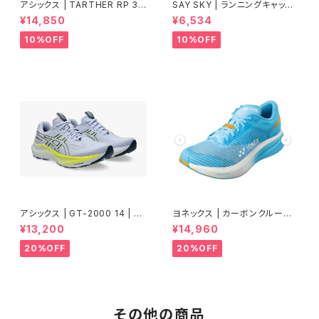
アシックス | TARTHER RP 3 |
SAY SKY | ランニングキャップ
BLACK/ILLUMINATE GREEN
Drip Dye Combat Cap 101 |
¥14,850
¥6,534
| Men
Blue Aop | ユニセックス
10%OFF
10%OFF
アシックス | GT-2000 14 | BL
ヨネックス | カーボンクルーズ
UE FADE/TRANQUIL TEAL |
エアラス | セルリアンブルー |
¥13,200
¥14,960
Men
Women
20%OFF
20%OFF
その他の商品