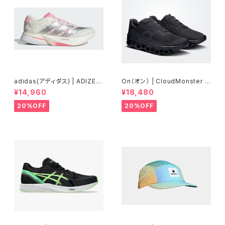
adidas(アディダス) | ADIZER
On（オン） | CloudMonster V
OBOSTON13 | Core White
oid | Black/Black | Men
¥14,960
¥18,480
/ Silver Metallic / Bliss Pin
k | Women
20%OFF
20%OFF