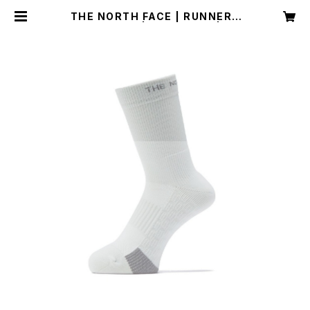
THE NORTH FACE | RUNNERS
LIGHTCREW | TNFホワイト | Uni
sex | SPORTS SHOP RUNNER