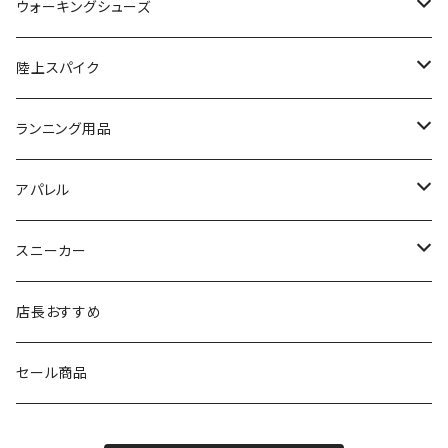
NISHI（ニシ）
asics
adidas
On
ウォーキングシューズ
FOOTMAX（フットマックス）
adidas
asics
VIKING
YONEX
陸上スパイク
SIDAS（シダス）
THE NORTH FACE
YONEX
On
asics
ランニング用品
MIZUNO（ミズノ）
MIZUNO
VIKING
adidas
インソール
アパレル
シダス
THE NORTH FACE
new balance
MIZUNO
ソックス
SAYSKY
スニーカー
FOOTMAX
SPRINTS
PUMA
ポーチ
THE NORTH FACE
THE NORTH FACE
店長おすすめ
NISHI
SAYSKY
VIKING（ヴィーキング）
HYBEX
キャップ
セール商品
asics
The North Face
new balance
THE NORTH FACE
リュック