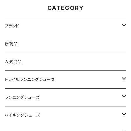
CATEGORY
ブランド
asics（アシックス）
新商品
On（オン）
人気商品
YONEX（ヨネックス）
トレイルランニングシューズ
adidas（アディダス）
On
ランニングシューズ
SAYSKY（セイスカイ）
VIKING
On
ハイキングシューズ