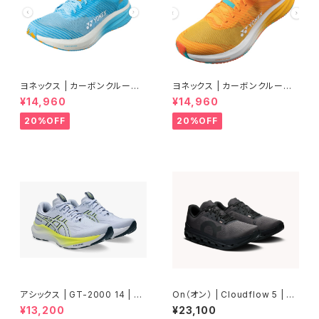
ヨネックス | カーボンクルーズ
ヨネックス | カーボンクルーズ
エアラス | セルリアンブルー |
エアラス | マンゴー | Men
¥14,960
¥14,960
Women
20%OFF
20%OFF
アシックス | GT-2000 14 | BL
On（オン） | Cloudflow 5 | Bl
UE FADE/TRANQUIL TEAL |
ack/Black | Men
¥13,200
¥23,100
Men