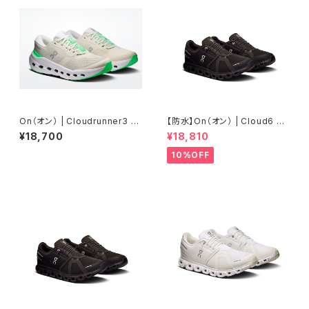
On（オン） | Cloudrunner3 |
【防水】On（オン） | Cloud6 W
Ghost/Verdite | Women
P | Black/Black | Ｗomen
¥18,700
¥18,810
10%OFF