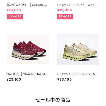
【防水】On（オン） | Cloud6 W
On（オン） | Cloud6 | White/
P | Black/Black | Men
White | Men
¥18,810
¥15,895
10%OFF
15%OFF
On（オン） | Cloudsurfer Ma
On（オン） | Cloudsurfer Ma
x | Sienna/Dew | Men
x | Pelican/Limelight | Men
¥23,100
¥23,100
セール中の商品