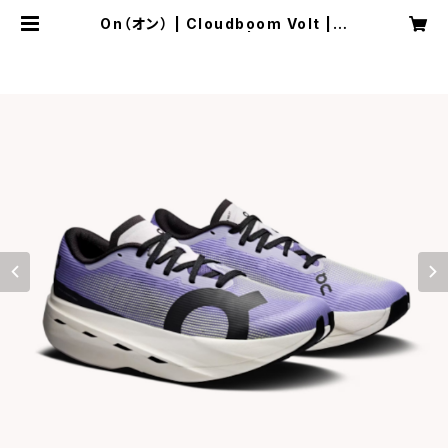
On（オン） | Cloudboom Volt | J
uniper/Limelight | Women | S
PORTS SHOP RUNNER