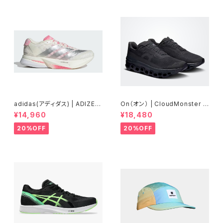
adidas(アディダス) | ADIZER
On（オン） | CloudMonster V
OBOSTON13 | Core White
oid | Black/Black | Men
¥14,960
¥18,480
/ Silver Metallic / Bliss Pin
k | Women
20%OFF
20%OFF