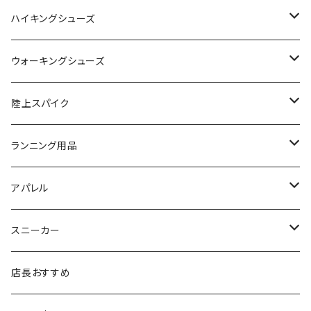
SAYSKY（セイスカイ）
VIKING
On
ハイキングシューズ
NISHI（ニシ）
asics
adidas
On
ウォーキングシューズ
FOOTMAX（フットマックス）
adidas
asics
VIKING
YONEX
陸上スパイク
SIDAS（シダス）
THE NORTH FACE
YONEX
On
asics
ランニング用品
MIZUNO（ミズノ）
MIZUNO
VIKING
adidas
インソール
アパレル
シダス
THE NORTH FACE
new balance
MIZUNO
ソックス
SAYSKY
スニーカー
FOOTMAX
SPRINTS
PUMA
ポーチ
THE NORTH FACE
THE NORTH FACE
店長おすすめ
NISHI