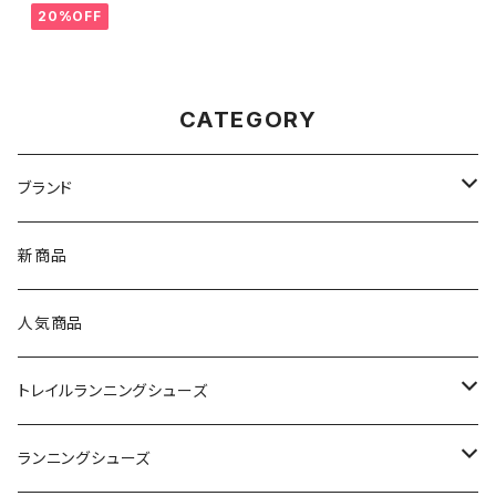
20%OFF
CATEGORY
ブランド
asics（アシックス）
新商品
On（オン）
人気商品
YONEX（ヨネックス）
トレイルランニングシューズ
adidas（アディダス）
On
ランニングシューズ