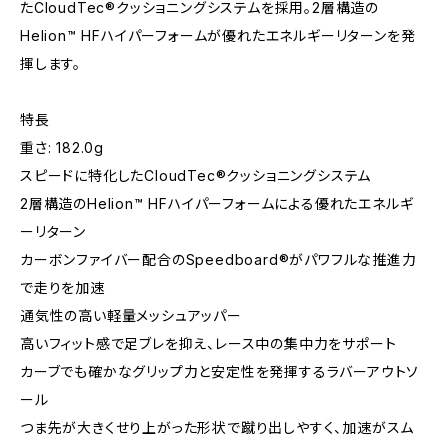
た​​​​​CloudTec®クッショニングシステムを​​​​​採用。​​​​​2層構造の​​​​​
Helion™ HFハイパーフォームが​​​​​優れた​​​​​エネルギーリターンを​​​​​発
揮します。
特長
重さ: 182.0g
スピードに特化したCloudTec®クッショニングシステム
2層構造のHelion™ HFハイパーフォームによる優れたエネルギ
ーリターン
カーボンファイバー配合のSpeedboard®がパワフルな推進力
で走りを加速
通気性の高い軽量メッシュアッパー
高いフィット感で足ブレを抑え、レース中の集中力をサポート
カーブでも確かなグリップ力と安定性を発揮するラバーアウトソ
ール
つま先が大きくせり上がった形状で蹴り出しやすく、加速がスム