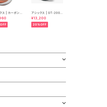
クス | カーボンク
アシックス | GT-2000
 エアラス | ピー
14 EXTRA WIDE | BL
960
¥13,200
Women
ACK/GRAPHITE GRE
Y | Men
OFF
20%OFF