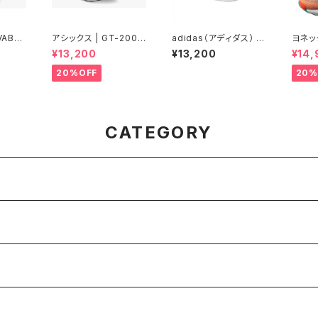
VABLA
アシックス | GT-2000
adidas（アディダス） |
ヨネッ
int/Bl
14 | BLUE FADE/TRA
ADIZERO RC 6 |
ルーズ
¥13,200
¥13,200
¥14,
NQUIL TEAL | Men
チ | 
20%OFF
20%
CATEGORY