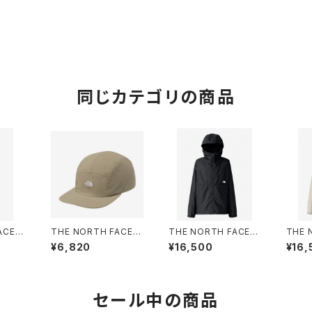
同じカテゴリの商品
CE |
THE NORTH FACE |
THE NORTH FACE |
THE 
 PANT
ACTIVELIGHTFIVEP
Compact Jacket NP
Comp
¥6,820
¥16,500
¥16,
レイグレ
ANELCAP NN02573
72530 | ブラック | Me
7253
| クレイグレー | Unise
n
ボリー 
x
n
セール中の商品