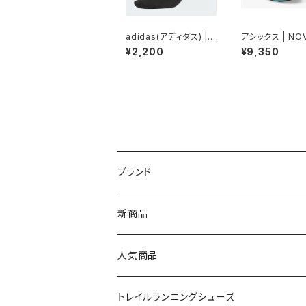
adidas(アディダス) | R
アシックス | NO
UNSOCKS | Black /
ST 6 GS |Ice M
¥2,200
¥9,350
Grey Six
ack
ブランド
asics（アシックス）
新商品
On（オン）
人気商品
YONEX（ヨネックス）
トレイルランニングシューズ