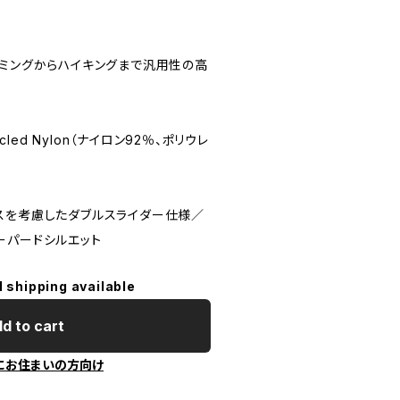
イミングからハイキングまで汎用性の高
ecycled Nylon（ナイロン92％、ポリウレ
スを考慮したダブルスライダー仕様／
ーパードシルエット
l shipping available
d to cart
にお住まいの方向け