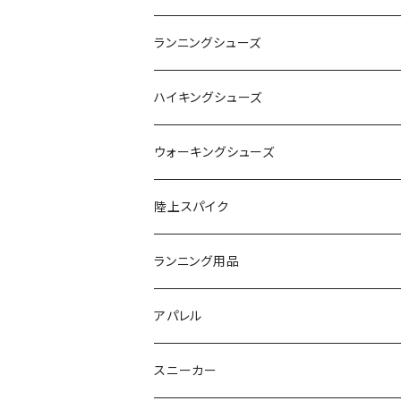
adidas（アディダス）
On
ランニングシューズ
SAYSKY（セイスカイ）
VIKING
On
ハイキングシューズ
NISHI（ニシ）
asics
adidas
On
ウォーキングシューズ
FOOTMAX（フットマックス）
adidas
asics
VIKING
YONEX
陸上スパイク
SIDAS（シダス）
THE NORTH FACE
YONEX
On
asics
ランニング用品
MIZUNO（ミズノ）
MIZUNO
VIKING
adidas
インソール
アパレル
シダス
THE NORTH FACE
new balance
MIZUNO
ソックス
SAYSKY
スニーカー