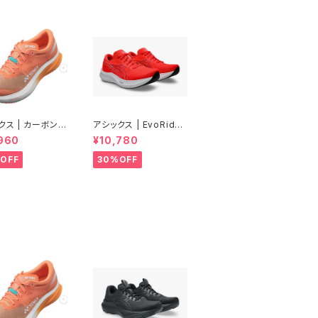
クス | カーボンク
アシックス | EvoRide
 エアラス | ピー
Speed 3 WIDE | FLA
960
¥10,780
Women
SH RED/EDO PURPL
E | Men
OFF
30%OFF