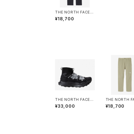
THE NORTH FACE |
ALPINE LIGHT PANT
¥18,700
NB82501 | ブラック |
Men
THE NORTH FACE |
THE NORTH FA
VECTIVBREEZEDCF
ALPINE LIGHT
¥33,000
¥18,700
NF52641 | TFNブラッ
NB82501 | ク
ク/TFNブラック | Unis
ー | Men
ex