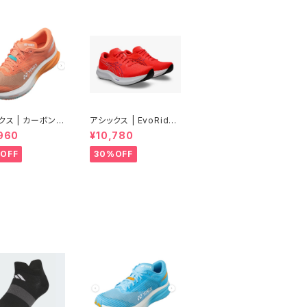
クス | カーボンク
アシックス | EvoRide
 エアラス | ピー
Speed 3 WIDE | FLA
960
¥10,780
Women
SH RED/EDO PURPL
E | Men
OFF
30%OFF