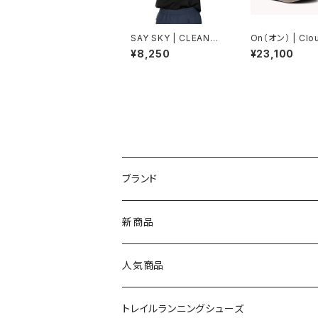
SAY SKY | CLEANM
On（オン） | Clo
OTIONTANK | BLAC
fer Max | Peli
¥8,250
¥23,100
K | Men
melight | Wo
ブランド
asics（アシックス）
新商品
On（オン）
人気商品
YONEX（ヨネックス）
トレイルランニングシューズ