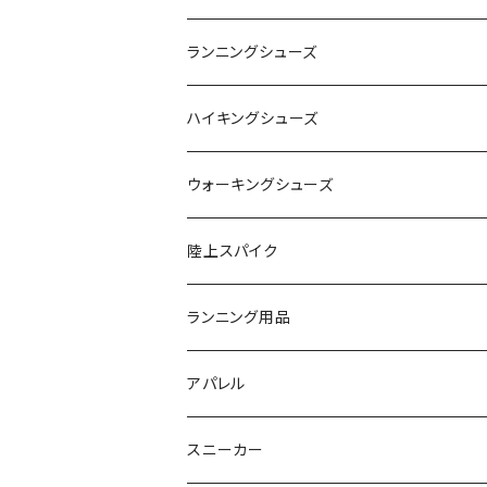
adidas（アディダス）
On
ランニングシューズ
SAYSKY（セイスカイ）
VIKING
On
ハイキングシューズ
NISHI（ニシ）
asics
adidas
On
ウォーキングシューズ
FOOTMAX（フットマックス）
adidas
asics
VIKING
YONEX
陸上スパイク
SIDAS（シダス）
THE NORTH FACE
YONEX
On
asics
ランニング用品
MIZUNO（ミズノ）
MIZUNO
VIKING
adidas
インソール
アパレル
シダス
THE NORTH FACE
new balance
MIZUNO
ソックス
SAYSKY
スニーカー