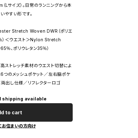
cm（Lサイズ）。日常のランニングから本
使いやすい形です。
ster Stretch Woven DWR（ポリエ
＜ウエスト＞Nylon Stretch
イロン65％、ポリウレタン35％）
高ストレッチ素材のウエスト切替によ
に6つのメッシュポケット／左右脇ポケ
裏両出し仕様／リフレクターロゴ
l shipping available
d to cart
にお住まいの方向け