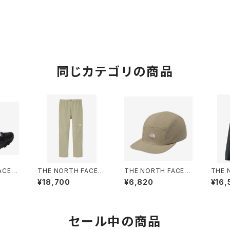
同じカテゴリの商品
CE |
THE NORTH FACE |
THE NORTH FACE |
THE 
EDCF
ALPINE LIGHT PANT
ACTIVELIGHTFIVEP
Comp
¥18,700
¥6,820
¥16,
FNブラッ
NB82501 | クレイグレ
ANELCAP NN02573
7253
 Unis
ー | Men
| クレイグレー | Unise
n
x
セール中の商品