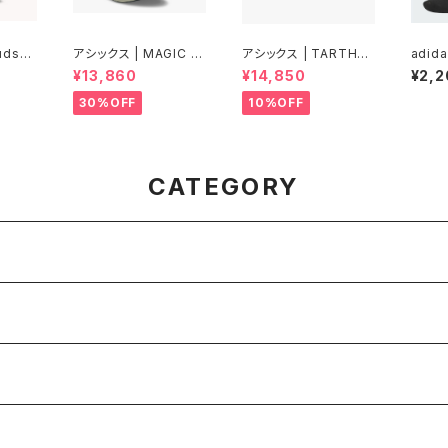
udsur
アシックス | MAGIC S
アシックス | TARTHER
adid
can/Li
PEED 5 | VITAL GRE
RP 3 | ARCTIC BLU
UNSOC
¥13,860
¥14,850
¥2,2
men
EN/CARRIER GREY |
E/GLO | Women
Grey 
Unisex
30%OFF
10%OFF
CATEGORY