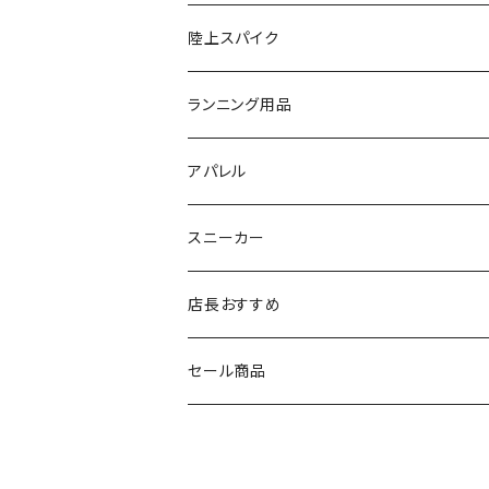
FOOTMAX（フットマックス）
adidas
asics
VIKING
YONEX
陸上スパイク
SIDAS（シダス）
THE NORTH FACE
YONEX
On
asics
ランニング用品
MIZUNO（ミズノ）
MIZUNO
VIKING
adidas
インソール
アパレル
シダス
THE NORTH FACE
new balance
MIZUNO
ソックス
SAYSKY
スニーカー
FOOTMAX
SPRINTS
PUMA
ポーチ
THE NORTH FACE
THE NORTH FACE
店長おすすめ
NISHI
SAYSKY
VIKING（ヴィーキング）
HYBEX
キャップ
セール商品
asics
The North Face
new balance
THE NORTH FACE
リュック