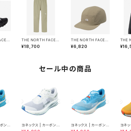
CE |
THE NORTH FACE |
THE NORTH FACE |
THE 
EDCF
ALPINE LIGHT PANT
ACTIVELIGHTFIVEP
Comp
¥18,700
¥6,820
¥16,
FNブラッ
NB82501 | クレイグレ
ANELCAP NN02573
7253
 Unis
ー | Men
| クレイグレー | Unise
n
x
セール中の商品
ーボンク
ヨネックス | カーボンク
ヨネックス | カーボンク
ヨネッ
 セル
ルーズ エアラス | クー
ルーズ エアラス | セル
ルーズ