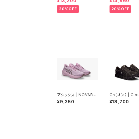
¥13,200
¥14,960
NQUIL TEAL | Men
リアンブルー | W
20%OFF
20%OFF
アシックス | NOVABLA
On（オン） | Clou
ST 6 GS | HAZYLILA
Black/Black |
¥9,350
¥18,700
C/DARKPRUNE