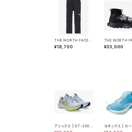
THE NORTH FACE |
THE NORTH FA
ALPINE LIGHT PANT
VECTIVBREEZ
¥18,700
¥33,000
NB82501 | ブラック |
NF52641 | T
Men
ク/TFNブラック |
ex
アシックス | GT-2000
ヨネックス | カ
14 | BLUE FADE/TRA
ルーズ エアラス |