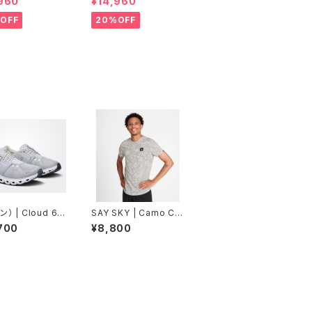
960
¥14,960
 Men
チ | Women
OFF
20%OFF
） | Cloud 6 |
SAY SKY | Camo Co
er/White | Wo
mbat T-Shirt | Sand
700
¥8,800
Aop | メンズ