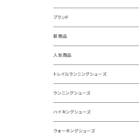
ブランド
asics（アシックス）
新商品
On（オン）
人気商品
YONEX（ヨネックス）
トレイルランニングシューズ
adidas（アディダス）
On
ランニングシューズ
SAYSKY（セイスカイ）
VIKING
On
ハイキングシューズ
NISHI（ニシ）
asics
adidas
On
ウォーキングシューズ