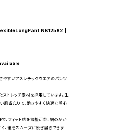
exibleLongPant NB12582 |
available
きやすいアスレチックウエアのパンツ
たストレッチ素材を採用しています。生
かい肌当たりで、動きやすく快適な着心
様で、フィット感を調整可能。裾のかか
すく、靴をスムーズに脱ぎ履きできま