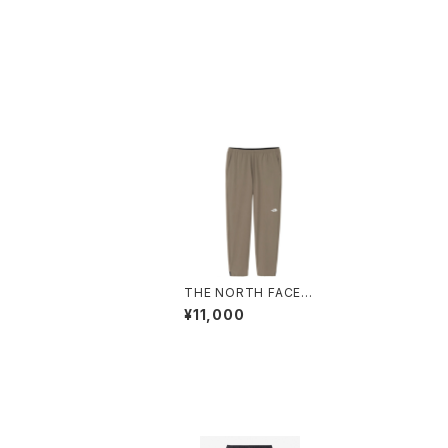
THE NORTH FACE |
FlexibleLongPant N
¥11,000
B12582 | マッシュルー
ム | Men