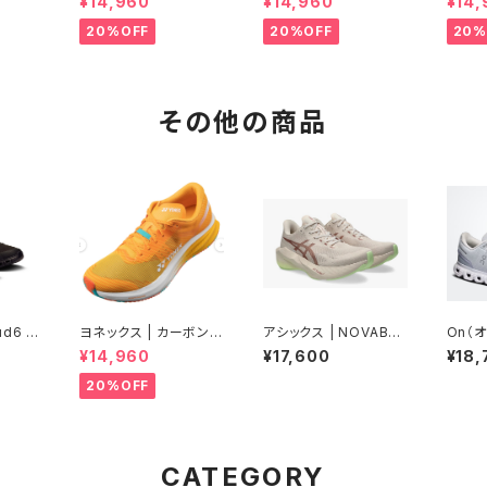
¥14,960
¥14,960
¥14,
omen
ルホワイト | Women
リアンブルー | Men
ゴー |
20%OFF
20%OFF
20%
その他の商品
d6 |
ヨネックス | カーボンク
アシックス | NOVABLA
On（オン
 Men
ルーズ エアラス | マン
ST 6 | ROSEDUST/I
Glaci
¥14,960
¥17,600
¥18,
ゴー | Men
LLUMINATEYELLOW
men
| Men
20%OFF
CATEGORY