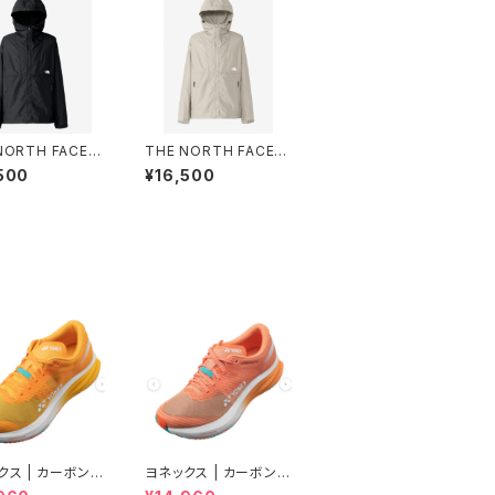
NORTH FACE |
THE NORTH FACE |
act Jacket NP
Compact Jacket NP
500
¥16,500
0 | ブラック | Me
72530 | フォッシルアイ
ボリー | Mサイズ | Me
n
クス | カーボンク
ヨネックス | カーボンク
 エアラス | マン
ルーズ エアラス | ピー