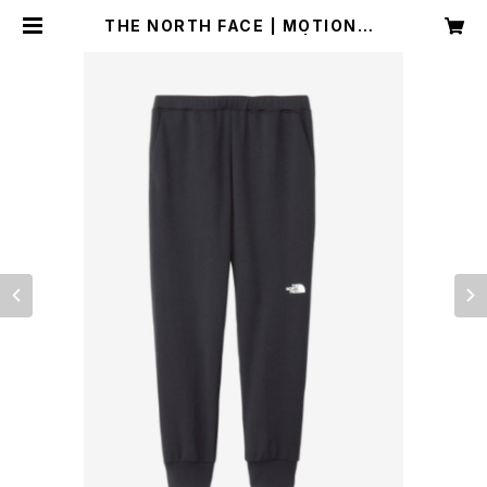
THE NORTH FACE | MOTIONJO
GGERPANT NB12595 | ブラック
| Unisex | SPORTS SHOP RUN
NER