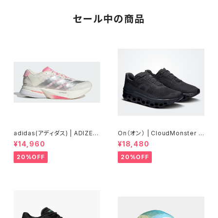
セール中の商品
adidas(アディダス) | ADIZER
On（オン） | CloudMonster V
OBOSTON13 | Core White
oid | Black/Black | Men
¥14,960
¥18,480
/ Silver Metallic / Bliss Pin
k | Women
20%OFF
20%OFF