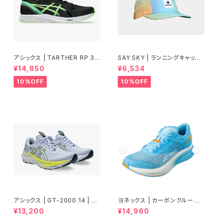
アシックス | TARTHER RP 3 |
SAY SKY | ランニングキャップ
BLACK/ILLUMINATE GREEN
Drip Dye Combat Cap 101 |
¥14,850
¥6,534
| Men
Blue Aop | ユニセックス
10%OFF
10%OFF
アシックス | GT-2000 14 | BL
ヨネックス | カーボンクルーズ
UE FADE/TRANQUIL TEAL |
エアラス | セルリアンブルー |
¥13,200
¥14,960
Men
Women