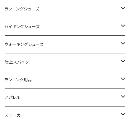
adidas（アディダス）
On
ランニングシューズ
SAYSKY（セイスカイ）
VIKING
On
ハイキングシューズ
NISHI（ニシ）
asics
adidas
On
ウォーキングシューズ
FOOTMAX（フットマックス）
adidas
asics
VIKING
YONEX
陸上スパイク
SIDAS（シダス）
THE NORTH FACE
YONEX
On
asics
ランニング用品
MIZUNO（ミズノ）
MIZUNO
VIKING
adidas
インソール
アパレル
シダス
THE NORTH FACE
new balance
MIZUNO
ソックス
SAYSKY
スニーカー