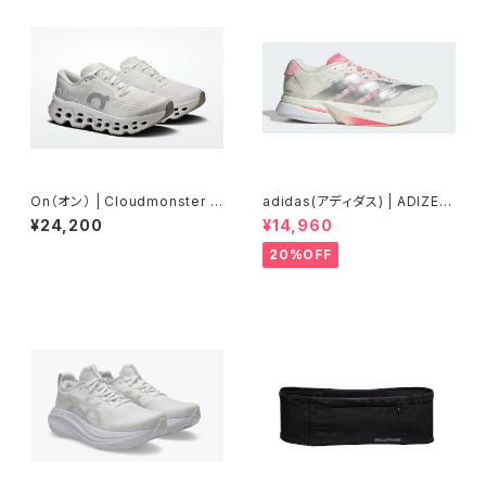
On（オン） | Cloudmonster 3
adidas(アディダス) | ADIZER
| White | Wolf | Women
OBOSTON13 | Core White
¥24,200
¥14,960
/ Silver Metallic / Bliss Pin
k | Women
20%OFF