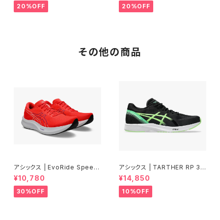
20%OFF
20%OFF
その他の商品
アシックス | EvoRide Speed
アシックス | TARTHER RP 3 |
3 WIDE | FLASH RED/EDO
BLACK/ILLUMINATE GREEN
¥10,780
¥14,850
PURPLE | Women
| Men
30%OFF
10%OFF