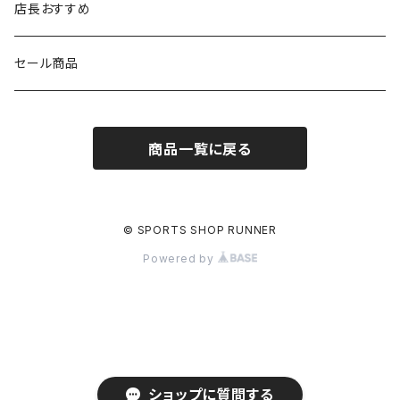
FOOTMAX
SPRINTS
PUMA
ポーチ
THE NORTH FACE
THE NORTH FACE
店長おすすめ
NISHI
SAYSKY
VIKING（ヴィーキング）
HYBEX
キャップ
セール商品
asics
The North Face
new balance
THE NORTH FACE
リュック
商品一覧に戻る
PUMA
ボトル
HYBEX（ハイベックス）
グローブ
© SPORTS SHOP RUNNER
Powered by
NATHAN(ネイサン)
アームカバー
ショップに質問する