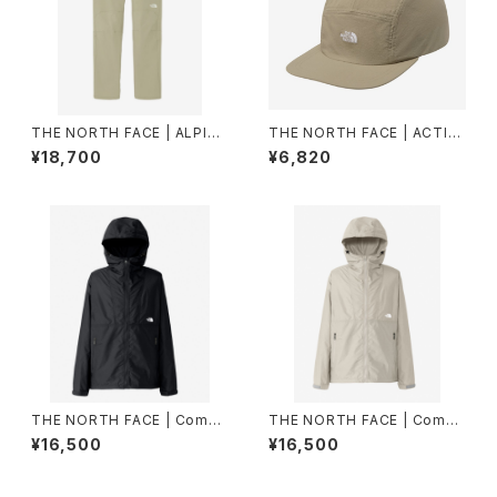
THE NORTH FACE | ALPINE
THE NORTH FACE | ACTIV
LIGHT PANT NB82501 | ク
ELIGHTFIVEPANELCAP NN
¥18,700
¥6,820
レイグレー | Men
02573 | クレイグレー | Unise
x
THE NORTH FACE | Compa
THE NORTH FACE | Compa
ct Jacket NP72530 | ブラッ
ct Jacket NP72530 | フォッ
¥16,500
¥16,500
ク | Men
シルアイボリー | Mサイズ | Me
n