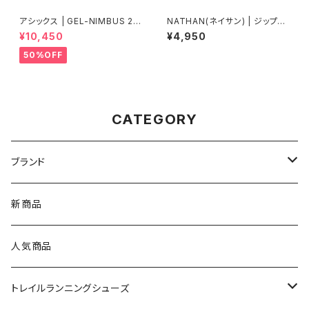
アシックス | GEL-NIMBUS 27
NATHAN(ネイサン) | ジップス
| WHITE/GLACIER GREY | M
ターマックス | ブラック | Unise
¥10,450
¥4,950
en
x
50%OFF
CATEGORY
ブランド
asics（アシックス）
新商品
On（オン）
人気商品
YONEX（ヨネックス）
トレイルランニングシューズ