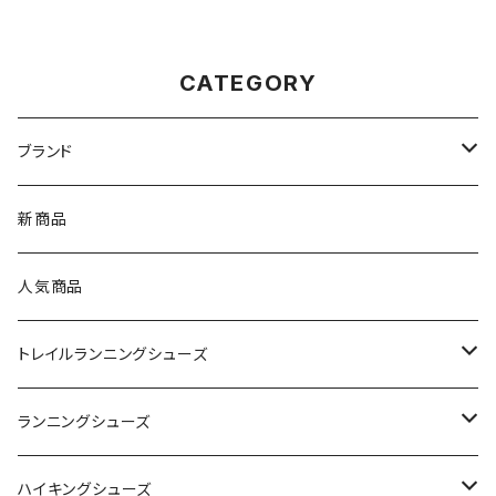
CATEGORY
ブランド
asics（アシックス）
新商品
On（オン）
人気商品
YONEX（ヨネックス）
トレイルランニングシューズ
adidas（アディダス）
On
ランニングシューズ
SAYSKY（セイスカイ）
VIKING
On
ハイキングシューズ