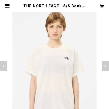
THE NORTH FACE | S/S Back S
quare Logo Tee NTW32447 |
ホワイト2 | Mサイズ | Women | S
PORTS SHOP RUNNER