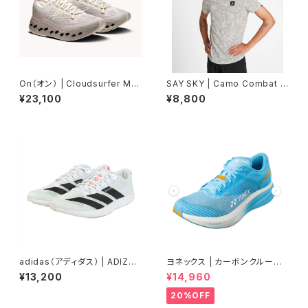
On（オン） | Cloudsurfer Ma
SAY SKY | Camo Combat T
x | Pelican/Limelight | Wo
-Shirt | Sand Aop | メンズ
¥23,100
¥8,800
men
adidas（アディダス） | ADIZER
ヨネックス | カーボンクルーズ
O RC 6 |
エアラス | セルリアンブルー |
¥13,200
¥14,960
Women
20%OFF