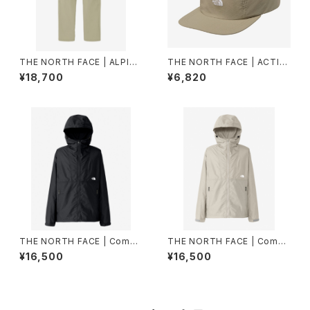
THE NORTH FACE | ALPINE
THE NORTH FACE | ACTIV
LIGHT PANT NB82501 | ク
ELIGHTFIVEPANELCAP NN
¥18,700
¥6,820
レイグレー | Men
02573 | クレイグレー | Unise
x
THE NORTH FACE | Compa
THE NORTH FACE | Compa
ct Jacket NP72530 | ブラッ
ct Jacket NP72530 | フォッ
¥16,500
¥16,500
ク | Men
シルアイボリー | Mサイズ | Me
n