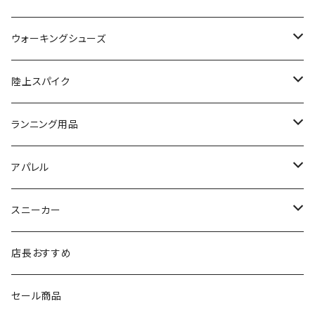
NISHI（ニシ）
asics
adidas
On
ウォーキングシューズ
FOOTMAX（フットマックス）
adidas
asics
VIKING
YONEX
陸上スパイク
SIDAS（シダス）
THE NORTH FACE
YONEX
On
asics
ランニング用品
MIZUNO（ミズノ）
MIZUNO
VIKING
adidas
インソール
アパレル
シダス
THE NORTH FACE
new balance
MIZUNO
ソックス
SAYSKY
スニーカー
FOOTMAX
SPRINTS
PUMA
ポーチ
THE NORTH FACE
THE NORTH FACE
店長おすすめ
NISHI
SAYSKY
VIKING（ヴィーキング）
HYBEX
キャップ
セール商品