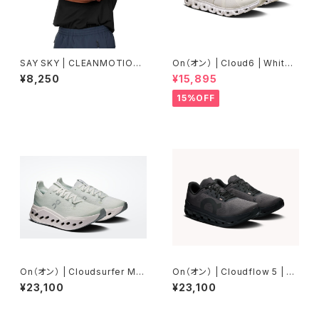
SAY SKY | CLEANMOTIONT
On（オン） | Cloud6 | White/
ANK | BLACK | Men
White | Men
¥8,250
¥15,895
15%OFF
On（オン） | Cloudsurfer Ma
On（オン） | Cloudflow 5 | Bl
x | Iceberg / Ivory | Wome
ack/Black | Men
¥23,100
¥23,100
n