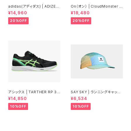
adidas(アディダス) | ADIZER
On（オン） | CloudMonster V
OBOSTON13 | Core White
oid | Black/Black | Men
¥14,960
¥18,480
/ Silver Metallic / Bliss Pin
k | Women
20%OFF
20%OFF
アシックス | TARTHER RP 3 |
SAY SKY | ランニングキャップ
BLACK/ILLUMINATE GREEN
Drip Dye Combat Cap 101 |
¥14,850
¥6,534
| Men
Blue Aop | ユニセックス
10%OFF
10%OFF