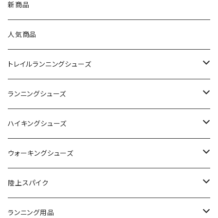
asics（アシックス）
新商品
On（オン）
人気商品
YONEX（ヨネックス）
トレイルランニングシューズ
adidas（アディダス）
On
ランニングシューズ
SAYSKY（セイスカイ）
VIKING
On
ハイキングシューズ
NISHI（ニシ）
asics
adidas
On
ウォーキングシューズ
FOOTMAX（フットマックス）
adidas
asics
VIKING
YONEX
陸上スパイク
SIDAS（シダス）
THE NORTH FACE
YONEX
On
asics
ランニング用品