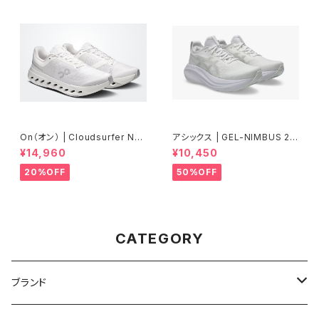
On（オン） | Cloudsurfer Nex
アシックス | GEL-NIMBUS 27
t | White/White | Men
| WHITE/GLACIER GREY | M
¥14,960
¥10,450
en
20%OFF
50%OFF
CATEGORY
ブランド