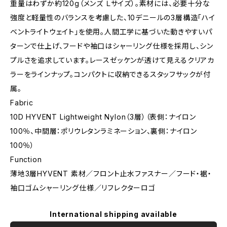
重量はわずか約120g（メンズ Ｌサイズ）。素材には、必要十分な
強度と軽量性のバランスを考慮した、10デニールの3層構造「ハイ
ベントライトウェイト」を使用。人間工学に基づいた動きやすいパ
ターンで仕上げ、フードや袖口はシャーリング仕様を採用し、シン
プルさを追求しています。レースゼッケンが透けて見えるクリアカ
ラーをラインナップ。コンパクトに収納できるスタッフサックが付
属。
Fabric
10D HYVENT Lightweight Nylon（3層）（表側：ナイロン
100％、中間層：ポリウレタンラミネーション、裏側：ナイロン
100％）
Function
薄地3層HYVENT 素材／フロント止水ファスナー／フード・裾・
袖口ゴムシャーリング仕様／リフレクターロゴ
International shipping available