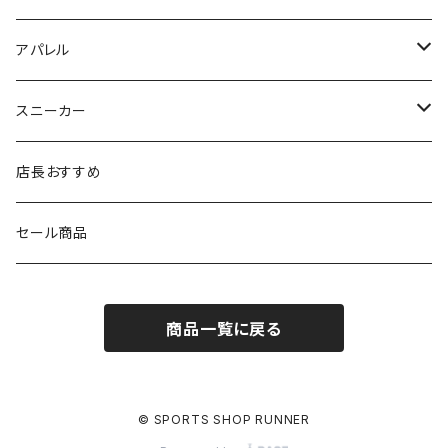
MIZUNO（ミズノ）
MIZUNO
VIKING
adidas
インソール
アパレル
シダス
THE NORTH FACE
new balance
MIZUNO
ソックス
SAYSKY
スニーカー
FOOTMAX
SPRINTS
PUMA
ポーチ
THE NORTH FACE
THE NORTH FACE
店長おすすめ
NISHI
SAYSKY
VIKING（ヴィーキング）
HYBEX
キャップ
セール商品
asics
The North Face
new balance
THE NORTH FACE
リュック
商品一覧に戻る
PUMA
ボトル
HYBEX（ハイベックス）
グローブ
© SPORTS SHOP RUNNER