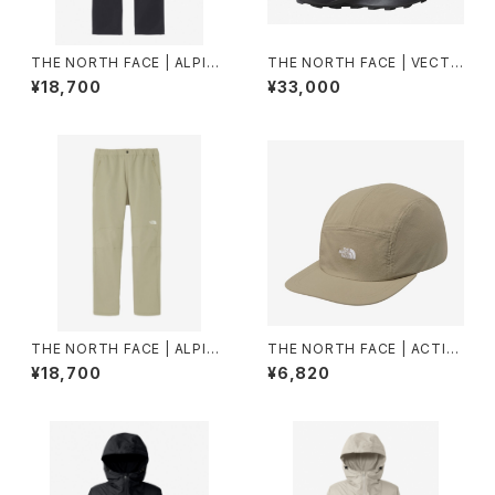
THE NORTH FACE | ALPINE
THE NORTH FACE | VECTI
LIGHT PANT NB82501 | ブラ
VBREEZEDCF NF52641 | TF
¥18,700
¥33,000
ック | Men
Nブラック/TFNブラック | Unis
ex
THE NORTH FACE | ALPINE
THE NORTH FACE | ACTIV
LIGHT PANT NB82501 | ク
ELIGHTFIVEPANELCAP NN
¥18,700
¥6,820
レイグレー | Men
02573 | クレイグレー | Unise
x