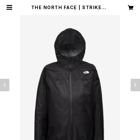
THE NORTH FACE | STRIKETR
AILJK NP62576 | ブラック | Me
n | SPORTS SHOP RUNNER