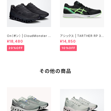
On（オン） | CloudMonster V
アシックス | TARTHER RP 3 |
oid | Black/Black | Men
BLACK/ILLUMINATE GREEN
¥18,480
¥14,850
| Men
20%OFF
10%OFF
その他の商品