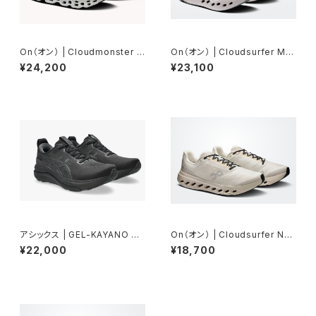
On（オン） | Cloudmonster 3
On（オン） | Cloudsurfer Ma
| Tin/Ivory | Men
x | Iceberg / Ivory | Wome
¥24,200
¥23,100
n
アシックス | GEL-KAYANO 33
On（オン） | Cloudsurfer Nex
EXTRAWIDE | BLACK/BLAC
t | Ivory/Silver | Men
¥22,000
¥18,700
K | Men