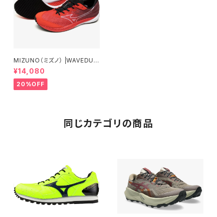
MIZUNO（ミズノ） |WAVEDUE
L4 |レッド×ホワイト×ダークレ
¥14,080
ッド | Unisex
20%OFF
同じカテゴリの商品