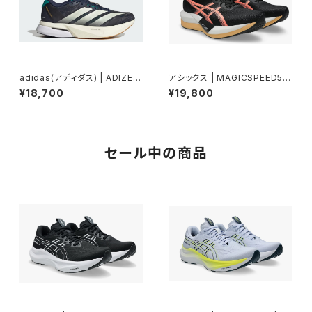
adidas(アディダス) | ADIZER
アシックス | MAGICSPEED5 |
OBOSTON13M | Night indi
BLACK/SUNCORAL | Unise
¥18,700
¥19,800
go/Wonderwhite/Equipme
x
ntgreen | Men
セール中の商品