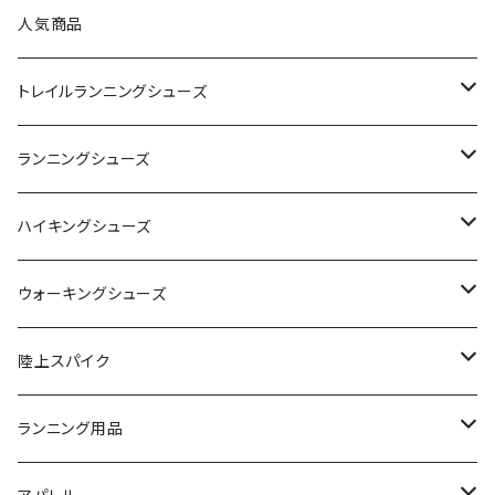
On（オン）
人気商品
YONEX（ヨネックス）
トレイルランニングシューズ
adidas（アディダス）
On
ランニングシューズ
SAYSKY（セイスカイ）
VIKING
On
ハイキングシューズ
NISHI（ニシ）
asics
adidas
On
ウォーキングシューズ
FOOTMAX（フットマックス）
adidas
asics
VIKING
YONEX
陸上スパイク
SIDAS（シダス）
THE NORTH FACE
YONEX
On
asics
ランニング用品
MIZUNO（ミズノ）
MIZUNO
VIKING
adidas
インソール