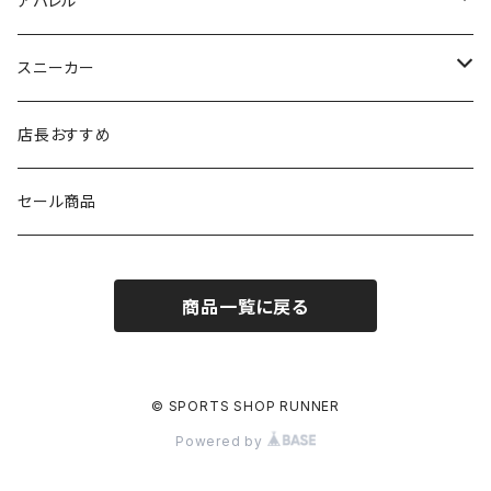
アパレル
シダス
THE NORTH FACE
new balance
MIZUNO
ソックス
SAYSKY
スニーカー
FOOTMAX
SPRINTS
PUMA
ポーチ
THE NORTH FACE
THE NORTH FACE
店長おすすめ
NISHI
SAYSKY
VIKING（ヴィーキング）
HYBEX
キャップ
セール商品
asics
The North Face
new balance
THE NORTH FACE
リュック
商品一覧に戻る
PUMA
ボトル
HYBEX（ハイベックス）
グローブ
© SPORTS SHOP RUNNER
Powered by
NATHAN(ネイサン)
アームカバー