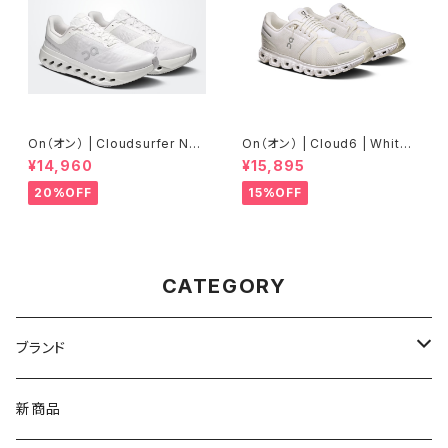
On（オン） | Cloudsurfer Nex
On（オン） | Cloud6 | White/
t | White/White | Men
White | Men
¥14,960
¥15,895
20%OFF
15%OFF
CATEGORY
ブランド
asics（アシックス）
新商品