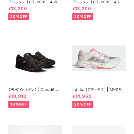
アシックス | GT-2000 14 WID
アシックス | GT-2000 14 | BL
E | BLACK/WHITE | Women
UE FADE/TRANQUIL TEAL |
¥13,200
¥13,200
Men
20%OFF
20%OFF
【防水】On（オン） | Cloud6 W
adidas(アディダス) | ADIZER
P | Black/Black | Men
OBOSTON13 | Core White
¥18,810
¥14,960
/ Silver Metallic / Bliss Pin
k | Women
10%OFF
20%OFF